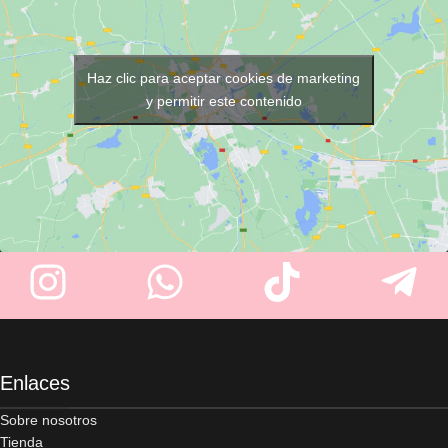
barberías tradicionales. Ligero,
duradero. Incluye 4 peines guía
resistente, y con medidas
y accesorios esenciales.
prácticas: 120 mm de base, 80
mm de goma, 50 mm de alto.
Haz clic para aceptar cookies de marketing
y permitir este contenido
Enlaces
Sobre nosotros
Tienda