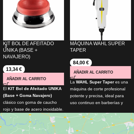
KIT BOL DE AFEITADO
MÁQUINA WAHL SUPER
UNIKA (BASE +
TAPER
NAVAJERO)
84,00
€
13,34
€
AÑADIR AL CARRITO
AÑADIR AL CARRITO
La
WAHL Super Taper
es una
El
KIT Bol de Afeitado UNIKA
máquina de corte profesional
(Base + Goma Navajero)
potente y precisa, ideal para
clásico con goma de caucho
uso continuo en barberías y
rojo y base de acero inoxidable.
salones. Equipada con motor
Ideal para eliminar restos de la
V5000 de alto rendimiento
y
navaja sin dañar el filo. Diseño
cuchillas cromadas ajustables,
vintage recuperado de
ofrece un corte uniforme y