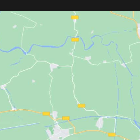
cerámica, uso con 
precisos, perfecta para
fades y
autonomía de 130 
degradados
. Incluye 8 peines premium
cargador y 4 peine
y cable de 4 metros.