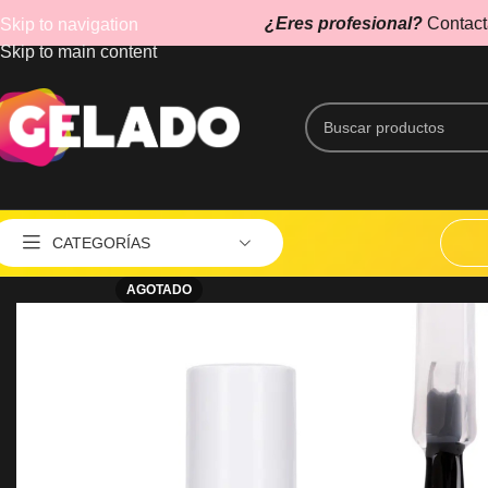
¿Eres profesional?
Contact
Skip to navigation
Skip to main content
CATEGORÍAS
AGOTADO
Aspiradores
Caletador de Toallas
Cepillos Eléctricos
Esterilizadores
Estética
Lupas y Lámparas UV
AG
MÁQUINAS DE CORTE