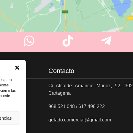
Contacto
ies para
 estas
C/ Alcalde Amancio Muñoz, 52, 302
ción o las
Cartagena
es
, puede
968 521 048 / 617 498 222
rencias
gelado.comercial@gmail.com