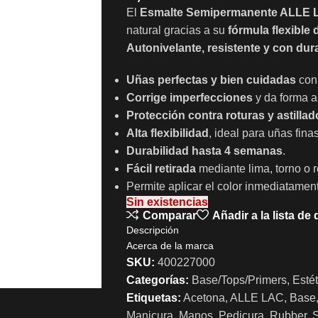
El
Esmalte Semipermanente ALLE
natural gracias a su
fórmula flexible
Autonivelante, resistente y con du
Uñas perfectas y bien cuidadas
con
Corrige imperfecciones
y da forma a 
Protección contra roturas y astillad
Alta flexibilidad
, ideal para uñas fina
Durabilidad hasta 4 semanas
.
Fácil retirada
mediante lima, torno o 
Permite aplicar el color inmediatament
Sin existencias
Comparar
Añadir a la lista de
Descripción
Acerca de la marca
SKU:
400227000
Categorías:
Base/Tops/Primers
,
Estét
Etiquetas:
Acetona
,
ALLE LAC
,
Base
Manicura
,
Manos
,
Pedicura
,
Rubber
,