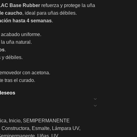
 LAC
Base Rubber
refuerza y protege la uña
 de caucho
, ideal para uñas débiles.
ración hasta 4 semanas
.
 acabado uniforme.
la uña natural.
os
.
s y débiles.
removedor con acetona.
e tras el curado.
 deseos
ica
,
Inicio
,
SEMIPERMANENTE
,
Constructora
,
Esmalte
,
Lámpara UV
,
Semipermanente
,
Uñas
,
UV