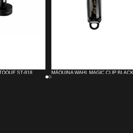
TOQUE ST-818
MÁQUINA WAHL MAGIC CLIP BLAC
GRA
CORDLESS
130,00
€
TO
AÑADIR AL CARRITO
etoque ST-818
La
Máquina WAHL Magic Clip Black
GRA
para acabados:
Cordless
combina un potente motor
llas y nuca. Cuchilla
mejorado con la innovadora
cuchilla