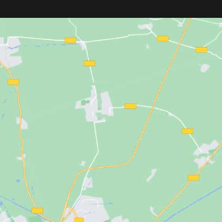
o sin cable,
Stagger-Tooth
, ofreciendo
min. Incluye base,
degradados más nítidos
, cortes
s guía.
precisos y mayor comodidad gracias a
su diseño
ligero, ergonómico e
inalámbrico
.