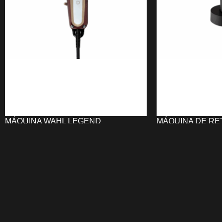
MÁQUINA WAHL LEGEND
MÁQUINA DE RE
STEINHART NE
109,01
€
75,00
€
AÑADIR AL CARRITO
AÑADIR AL CARRI
La
Máquina WAHL Legend
es una
La
Máquina de R
cortadora profesional con motor V9000,
STEINHART NE
ideal para uso continuo. Su cuchilla
barba, bigote, pati
WEDGE permite cortes suaves y