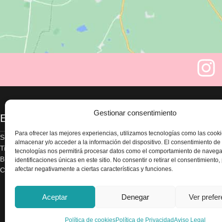
Gestionar consentimiento
Enlaces
Legal
Para ofrecer las mejores experiencias, utilizamos tecnologías como las cook
Sobre nosotros
Aviso legal
almacenar y/o acceder a la información del dispositivo. El consentimiento de
Tienda
Política de privacidad
tecnologías nos permitirá procesar datos como el comportamiento de navega
Blog
Términos y condicion
identificaciones únicas en este sitio. No consentir o retirar el consentimiento
afectar negativamente a ciertas características y funciones.
Contacte con nosotros
Envío y devoluciones
Accesibilidad
Política de cookies
Aceptar
Denegar
Ver prefe
Política de cookies
Política de Privacidad
Aviso Legal