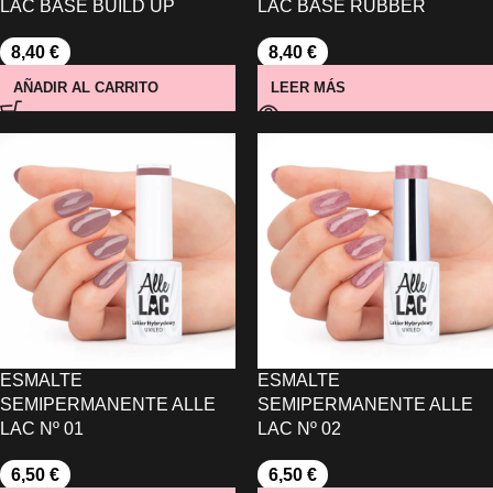
LAC BASE BUILD UP
LAC BASE RUBBER
8,40
€
8,40
€
AÑADIR AL CARRITO
LEER MÁS
ESMALTE
ESMALTE
SEMIPERMANENTE ALLE
SEMIPERMANENTE ALLE
LAC Nº 01
LAC Nº 02
6,50
€
6,50
€