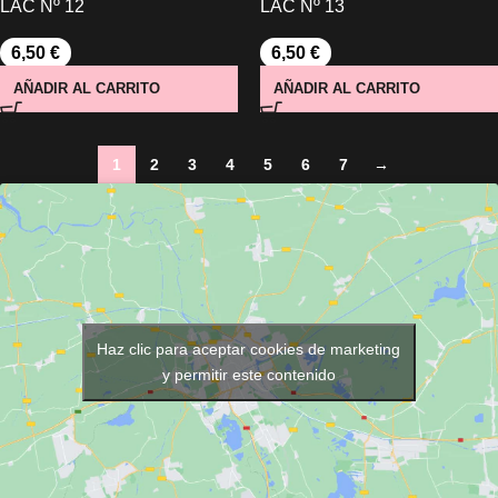
LAC Nº 12
LAC Nº 13
6,50
€
6,50
€
AÑADIR AL CARRITO
AÑADIR AL CARRITO
1
2
3
4
5
6
7
→
Haz clic para aceptar cookies de marketing
y permitir este contenido