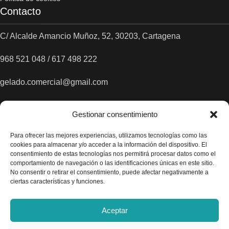
Contacto
C/ Alcalde Amancio Muñoz, 52, 30203, Cartagena
968 521 048 / 617 498 222
gelado.comercial@gmail.com
Gestionar consentimiento
Para ofrecer las mejores experiencias, utilizamos tecnologías como las
cookies para almacenar y/o acceder a la información del dispositivo. El
consentimiento de estas tecnologías nos permitirá procesar datos como el
comportamiento de navegación o las identificaciones únicas en este sitio.
No consentir o retirar el consentimiento, puede afectar negativamente a
ciertas características y funciones.
Aceptar