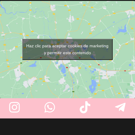
UV
para mantener las toallas
anticorrosión. Altura regulable
listas para cada servicio. Con
entre 78,5 y 141 cm, ideal para
16 litros de capacidad
,
trabajar de pie o sentado.
espacio para
hasta 8 toallas
y
Incluye bolsa de transporte y
una resistente estructura de
estabilizador para mayor
acero inoxidable
, es perfecto
firmeza. Rápido de montar y
para peluquerías, barberías,
fácil de plegar. Cabeza no
Haz clic para aceptar cookies de marketing
spas y centros de estética.
incluida.
y permitir este contenido