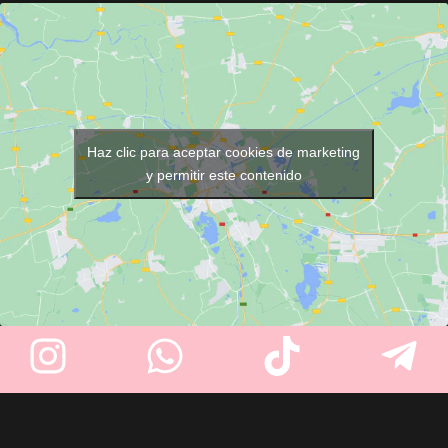
cortes de pelo y otros servicios
V5000 de alto rendimiento
y
de peluquería. Fabricado con
cuchillas cromadas ajustables,
un
material resistente
,
ofrece un corte uniforme y
incorpora un práctico
cierre de
duradero. Incluye 4 peines guía
corchetes
para un ajuste
y accesorios esenciales.
cómodo y seguro. Su divertido
diseño de dálmatas sobre
Haz clic para aceptar cookies de marketing
fondo azul hace que la
y permitir este contenido
experiencia sea más agradable
para los más pequeños.