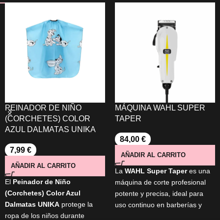
PEINADOR DE NIÑO
MÁQUINA WAHL SUPER
(CORCHETES) COLOR
TAPER
AZUL DALMATAS UNIKA
84,00
€
7,99
€
AÑADIR AL CARRITO
AÑADIR AL CARRITO
La
WAHL Super Taper
es una
El
Peinador de Niño
máquina de corte profesional
(Corchetes) Color Azul
potente y precisa, ideal para
Dalmatas UNIKA
protege la
uso continuo en barberías y
ropa de los niños durante
salones. Equipada con motor