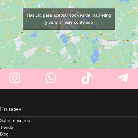
mejora el agarre sin dañar el
cabello. Disponibles en
negro,
marrón y rubio.
Haz clic para aceptar cookies de marketing
y permitir este contenido
Enlaces
Sobre nosotros
Tienda
Blog