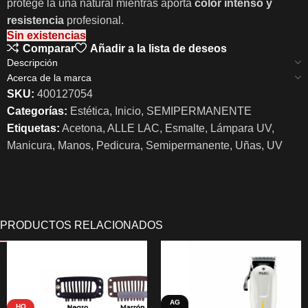
protege la uña natural mientras aporta
color intenso y
resistencia
profesional.
Sin existencias
Comparar
Añadir a la lista de deseos
Descripción
Acerca de la marca
SKU:
400127054
Categorías:
Estética
,
Inicio
,
SEMIPERMANENTE
Etiquetas:
Acetona
,
ALLE LAC
,
Esmalte
,
Lámpara UV
,
Manicura
,
Manos
,
Pedicura
,
Semipermanente
,
Uñas
,
UV
AG
HO