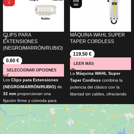
OTA
T
DO
CLIPS PARA
MÁQUINA WAHL SUPER
EXTENSIONES
TAPER CORDLESS
(NEGRO/MARRÓN/RUBIO)
119,50
€
0,60
€
LEER MÁS
SELECCIONAR OPCIONES
La
Máquina
WAHL Super
Los
Clips para Extensiones
Taper Cordless
combina la
(NEGRO/MARRÓN/RUBIO)
de
potencia del clásico con la
32 mm
proporcionan una
libertad sin cables, ofreciendo
fijación firme y cómoda para
cortes precisos gracias a su
extensiones y pelucas.
cuchilla cromada ajustable y su
Fabricados en
metal con parte
motor profesional de alto
trasera de silicona
, incorporan
rendimiento, ideal para uso
un
peine de 9 dientes
que
continuo en barberías.