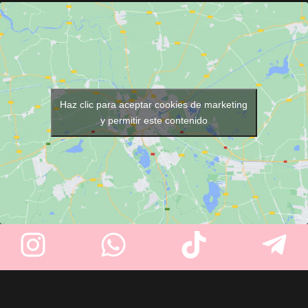
UV
para mantener las toallas
altura para sujeción firme.
listas para cada servicio. Con
Permite movimientos realistas
16 litros de capacidad
,
en todas direcciones. Perfecto
espacio para
hasta 8 toallas
y
para practicar peinados y
una resistente estructura de
técnicas de peluquería.
acero inoxidable
, es perfecto
para peluquerías, barberías,
Haz clic para aceptar cookies de marketing
spas y centros de estética.
y permitir este contenido