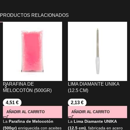
PARAFINA DE
LIMA DIAMANTE UNIKA
MELOCOTÓN (500GR)
(12.5 CM)
4,51
€
2,13
€
AÑADIR AL CARRITO
AÑADIR AL CARRITO
La
Parafina de Melocotón
La
Lima Diamante UNIKA
(500gr)
enriquecida con aceites
(12.5 cm)
, fabricada en acero