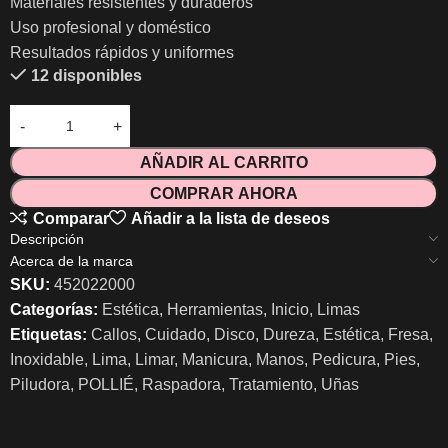
Materiales resistentes y duraderos
Uso profesional y doméstico
Resultados rápidos y uniformes
12 disponibles
AÑADIR AL CARRITO
COMPRAR AHORA
Comparar
Añadir a la lista de deseos
Descripción
Acerca de la marca
SKU:
452022000
Categorías:
Estética
,
Herramientas
,
Inicio
,
Limas
Etiquetas:
Callos
,
Cuidado
,
Disco
,
Dureza
,
Estética
,
Fresa
,
Inoxidable
,
Lima
,
Limar
,
Manicura
,
Manos
,
Pedicura
,
Pies
,
Piludora
,
POLLIÉ
,
Raspadora
,
Tratamiento
,
Uñas