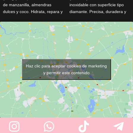
de manzanilla, almendras
inoxidable con superficie tipo
dulces y coco. Hidrata, repara y
diamante. Precisa, duradera y
suaviza pieles secas o
apta para uñas naturales,
agrietadas, dejando una
gruesas y acrílicas. Mango
película protectora que
texturizado y diseño compacto.
mantiene la humedad y aporta
suavidad inmediata.
Haz clic para aceptar cookies de marketing
y permitir este contenido