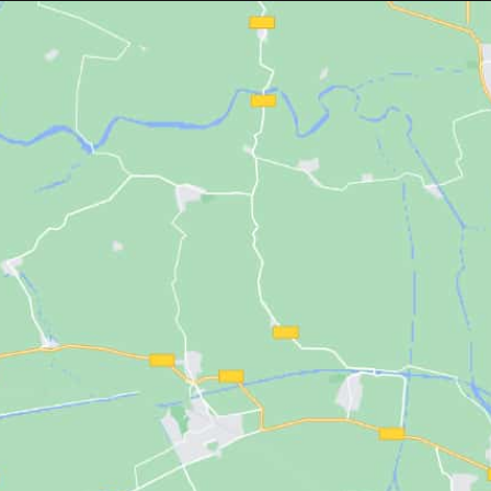
corchetes
para un ajuste cómodo y
cómodo para facilit
seguro. Su divertido diseño de
profesional. Su co
dálmatas sobre fondo azul hace que la
imagen elegante y 
experiencia sea más agradable para
limpiar.
los más pequeños.