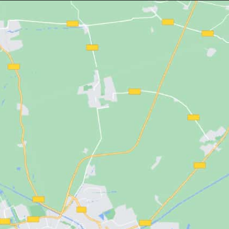
ar el trabajo
sacudir. Con cremallera duradera y
lor negro aporta una
disponible en tallas S a XXL.
es muy fácil de