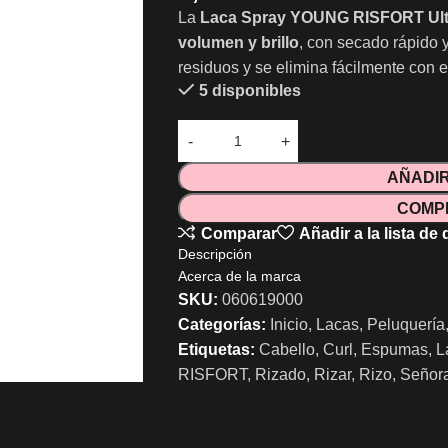
La
Laca Spray YOUNG RISFORT Ultr
volumen y brillo
, con secado rápido 
residuos y se elimina fácilmente con e
5 disponibles
AÑADIR
COMP
Comparar
Añadir a la lista de
Descripción
Acerca de la marca
SKU:
060619000
Categorías:
Inicio
,
Lacas
,
Peluquería
Etiquetas:
Cabello
,
Curl
,
Espumas
,
L
RISFORT
,
Rizado
,
Rizar
,
Rizo
,
Señor