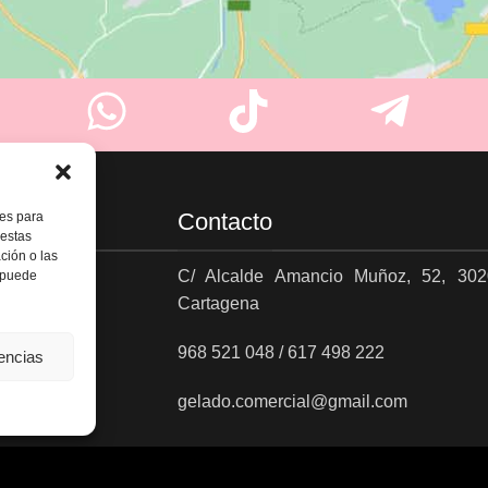
Contacto
ies para
 estas
ción o las
C/ Alcalde Amancio Muñoz, 52, 302
, puede
Cartagena
es
968 521 048 / 617 498 222
rencias
gelado.comercial@gmail.com