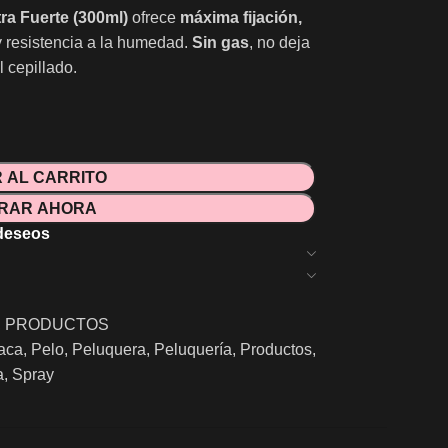
a Fuerte (300ml)
ofrece
máxima fijación,
y resistencia a la humedad.
Sin gas
, no deja
l cepillado.
 AL CARRITO
RAR AHORA
 deseos
,
PRODUCTOS
aca
,
Pelo
,
Peluquera
,
Peluquería
,
Productos
,
a
,
Spray