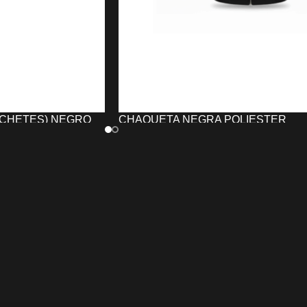
CHETES) NEGRO
CHAQUETA NEGRA POLIESTER
PELUQUERÍA/ESTÉTICA UNIKA
27,14
€
-
51,56
€
TO
SELECCIONAR OPCIONES
hetes) Negro
La
Chaqueta NEGRA POLIESTER
 cuello y los hombros
para Peluquería y Centros de
rvicios de
Estética UNIKA
resistente, ligera y
cado con
material
suave, ideal para peluquería y estética
sistente
, incorpora
No da calor, repele tintes y productos, 
es
para un ajuste
permite retirar el cabello con solo