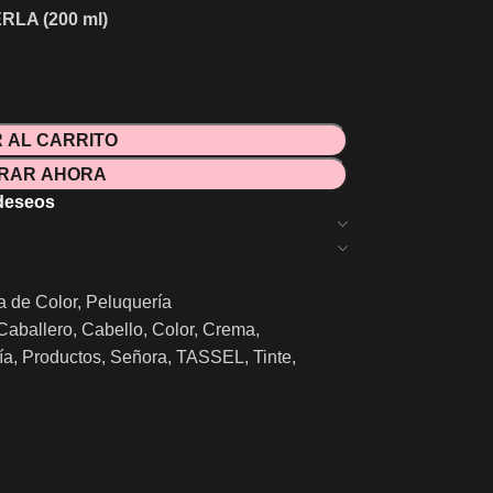
RLA (200 ml)
 AL CARRITO
RAR AHORA
 deseos
a de Color
,
Peluquería
Caballero
,
Cabello
,
Color
,
Crema
,
ía
,
Productos
,
Señora
,
TASSEL
,
Tinte
,