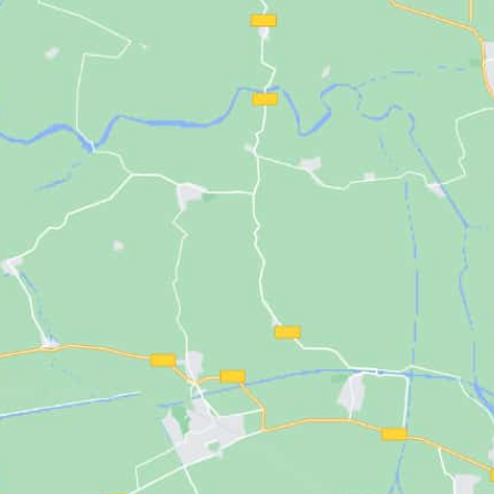
disponible en varios colores
(Negro,
facilidad de trabaj
Marrón, Gris Plata, Azul y Fucsia)
. Su
Fabricado en Espa
tejido ligero y resistente garantiza
con opciones como k
comodidad y un uso profesional diario.
antidrop.