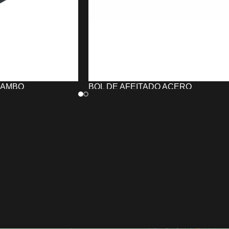
JAMBO
BOL DE AFEITADO ACERO
INOXIDABLE UNIKA
9,23
€
TO
AÑADIR AL CARRITO
s JAMBO
combina
El
BOL de Afeitado ACERO
tencia y diseño
INOXIDABLE UNIKA
está fabricado e
frecer un lavado
acero inoxidable de alta calidad, con
. Incorpora asiento
diseño ergonómico y tamaño ideal par
lana profunda
generar una espuma rica y cremosa.
mera de aluminio,
Elegante, resistente y práctico, es
t para el cliente y