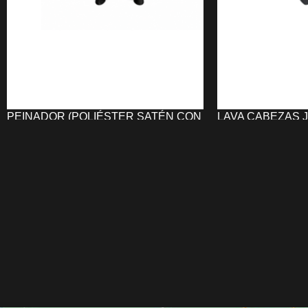
PEINADOR (POLIÉSTER SATÉN CON
LAVA CABEZAS 
CORCHETES) COLORES UNIKA
647,35
€
17,97
€
AÑADIR AL CARRI
SELECCIONAR OPCIONES
El
Lava Cabeza
El
Peinador (Poliéster Satén con
ergonomía, resis
Corchetes) Colores UNIKA
protege la
profesional
para o
ropa del cliente durante los servicios de
cómodo y eficiente
peluquería y barbería. Cuenta con
ergonómico, porce
cierre de corchetes
,
cuello de 48 cm
,
basculante y enci
medidas de
145 × 118 cm
y está
garantizando confor