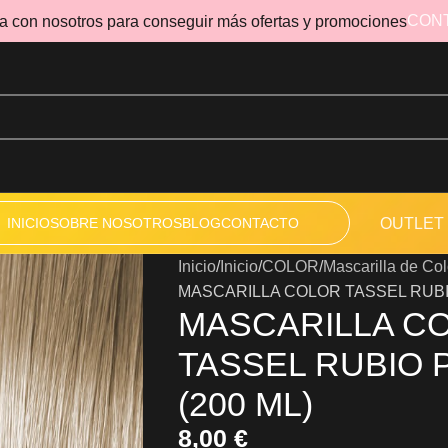
CON
a con nosotros para conseguir más ofertas y promociones
INICIO
SOBRE NOSOTROS
BLOG
CONTACTO
OUTLET
Inicio
Inicio
COLOR
Mascarilla de Col
MASCARILLA COLOR TASSEL RUBIO
MASCARILLA C
TASSEL RUBIO 
(200 ML)
8,00
€