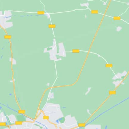
perfecto para mejorar tu experiencia d
o para el profesional.
afeitado diario.
ña y personalizable
it relax y grifería