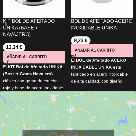
KIT BOL DE AFEITADO
BOL DE AFEITADO ACERO
UNIKA (BASE +
INOXIDABLE UNIKA
NAVAJERO)
9,23
€
13,34
€
AÑADIR AL CARRITO
AÑADIR AL CARRITO
El
BOL de Afeitado ACERO
El
KIT Bol de Afeitado UNIKA
INOXIDABLE UNIKA
está
(Base + Goma Navajero)
fabricado en acero inoxidable
clásico con goma de caucho
de alta calidad, con diseño
rojo y base de acero inoxidable.
ergonómico y tamaño ideal
Ideal para eliminar restos de la
para generar una espuma rica
navaja sin dañar el filo. Diseño
y cremosa. Elegante, resistente
vintage recuperado de
y práctico, es perfecto para
barberías tradicionales. Ligero,
mejorar tu experiencia de
resistente, y con medidas
afeitado diario.
prácticas: 120 mm de base, 80