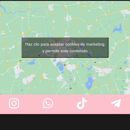
Ideal para eliminar restos de la
humedad.
navaja sin dañar el filo. Diseño
Proporciona una sujeción firme
vintage recuperado de
y segura de la cuchilla.
barberías tradicionales. Ligero,
Compatible con la mayoría de
resistente, y con medidas
navajeros profesionales.
prácticas: 120 mm de base, 80
mm de goma, 50 mm de alto.
Haz clic para aceptar cookies de marketing
y permitir este contenido