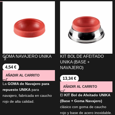
GOMA NAVAJERO UNIKA
KIT BOL DE AFEITADO
UNIKA (BASE +
4,54
€
NAVAJERO)
AÑADIR AL CARRITO
13,34
€
La
GOMA de Navajero para
AÑADIR AL CARRITO
repuesto UNIKA
para
El
KIT Bol de Afeitado UNIKA
navajero, fabricada en caucho
(Base + Goma Navajero)
rojo de alta calidad.
clásico con goma de caucho
Apta para el afeitado clásico,
rojo y base de acero inoxidable.
resistente al uso y a la