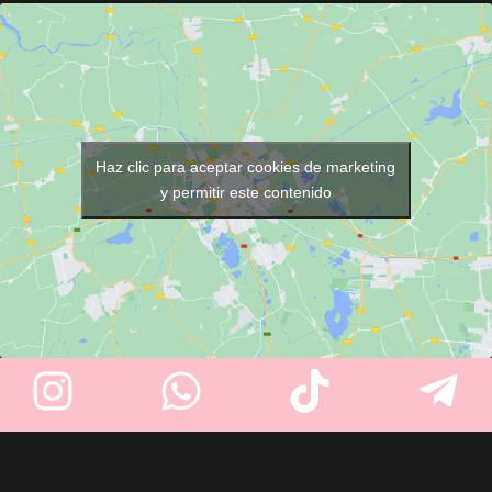
cuchilla cromada ajustable y su
barberías y salones de
motor profesional de alto
belleza
. Fabricado en
acero
rendimiento, ideal para uso
inoxidable de alta calidad
,
continuo en barberías.
ofrece una gran resistencia al
uso intensivo, la humedad y la
corrosión. Su diseño moderno,
Haz clic para aceptar cookies de marketing
su base robusta y su
y permitir este contenido
instalación independiente lo
convierten en un accesorio
práctico, elegante y fácil de
limpiar, compatible con la
mayoría de sillones
profesionales.