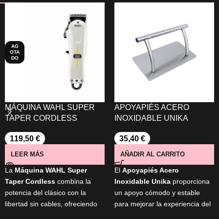
AG
OTA
DO
MÁQUINA WAHL SUPER
APOYAPIÉS ACERO
TAPER CORDLESS
INOXIDABLE UNIKA
119,50
€
35,40
€
LEER MÁS
AÑADIR AL CARRITO
La
Máquina
WAHL Super
El
Apoyapiés Acero
Taper Cordless
combina la
Inoxidable Unika
proporciona
potencia del clásico con la
un apoyo cómodo y estable
libertad sin cables, ofreciendo
para mejorar la experiencia del
cortes precisos gracias a su
cliente en
peluquerías,