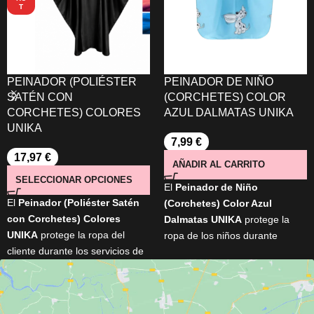
T
PEINADOR (POLIÉSTER
PEINADOR DE NIÑO
SATÉN CON
(CORCHETES) COLOR
CORCHETES) COLORES
AZUL DALMATAS UNIKA
UNIKA
7,99
€
17,97
€
AÑADIR AL CARRITO
SELECCIONAR OPCIONES
El
Peinador de Niño
El
Peinador (Poliéster Satén
(Corchetes) Color Azul
con Corchetes) Colores
Dalmatas UNIKA
protege la
UNIKA
protege la ropa del
ropa de los niños durante
cliente durante los servicios de
cortes de pelo y otros servicios
peluquería y barbería. Cuenta
de peluquería. Fabricado con
con
cierre de corchetes
,
un
material resistente
,
cuello de 48 cm
, medidas de
incorpora un práctico
cierre de