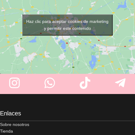
145 × 118 cm
y está disponible
corchetes
para un ajuste
en varios colores
(Negro,
cómodo y seguro. Su divertido
Marrón, Gris Plata, Azul y
diseño de dálmatas sobre
Fucsia)
. Su tejido ligero y
Haz clic para aceptar cookies de marketing
fondo azul hace que la
resistente garantiza comodidad
y permitir este contenido
experiencia sea más agradable
y un uso profesional diario.
para los más pequeños.
Enlaces
Sobre nosotros
Tienda