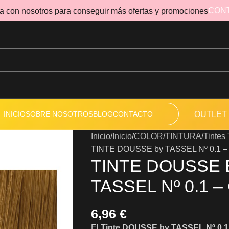
CON
a con nosotros para conseguir más ofertas y promociones
INICIO
SOBRE NOSOTROS
BLOG
CONTACTO
OUTLET
Inicio
Inicio
COLOR
TINTURA
Tinte
TINTE DOUSSE by TASSEL Nº 0.1 –
TINTE DOUSSE 
TASSEL Nº 0.1 –
6,96
€
El
Tinte DOUSSE by TASSEL Nº 0.1