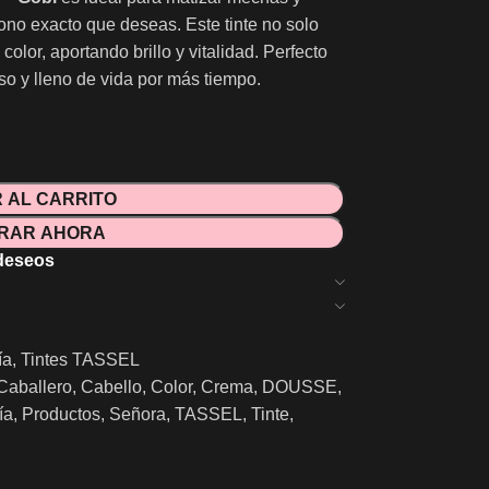
tono exacto que deseas. Este tinte no solo
color, aportando brillo y vitalidad. Perfecto
so y lleno de vida por más tiempo.
 AL CARRITO
RAR AHORA
 deseos
ía
,
Tintes TASSEL
Caballero
,
Cabello
,
Color
,
Crema
,
DOUSSE
,
ía
,
Productos
,
Señora
,
TASSEL
,
Tinte
,