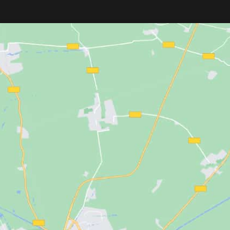
tema mariposa
y
hoja
V5000 de alto rendimiento
y
cuchilla
rece control, precisión
de precisión ajustadas a "corte 0"
, 
deal para perfilar,
ideal para rasurados completos y corte
cabados profesionales
al ras. Potente, duradera y perfecta pa
os.
un acabado limpio y extremo.