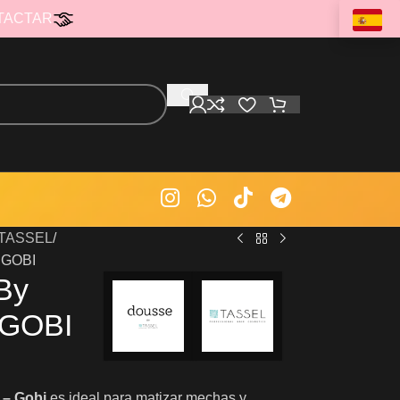
TACTAR
s TASSEL
 GOBI
By
 GOBI
 – Gobi
es ideal para matizar mechas y