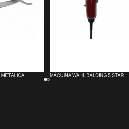
 METÁLICA
MÁQUINA WAHL BALDING 5 STAR
RED
91,25
€
TO
AÑADIR AL CARRITO
r METÁLICA
La
Máquina
WAHL Balding 5 Star
estilo clásico y
Red
es la cortadora profesional más
derna. Con
mango
apurada de la marca. Con
motor