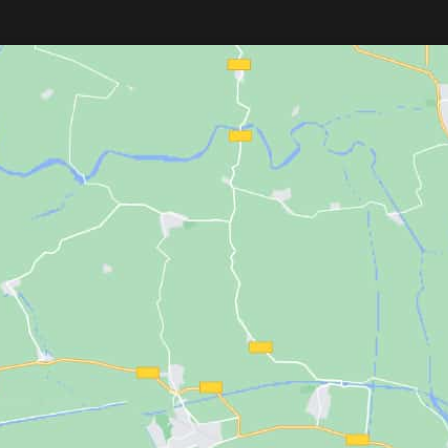
Fabricada en
metal ligero
, cuenta con
ergonómico
,
sis
filo de 33 mm
, es
ergonómica,
reemplazable
, of
resistente
y viene
lista para usar con
y limpieza rápida. I
cuchilla incluida
. Ideal para
barberos
rasurar y lograr a
y peluqueros
.
en barba y contorn