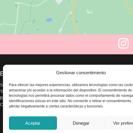
Enlaces
Legal
Gestionar consentimiento
Sobre nosotros
Aviso legal
Para ofrecer las mejores experiencias, utilizamos tecnologías como las cook
almacenar y/o acceder a la información del dispositivo. El consentimiento de
Tienda
Política de privacidad
tecnologías nos permitirá procesar datos como el comportamiento de navega
Blog
Términos y condicion
identificaciones únicas en este sitio. No consentir o retirar el consentimiento
Contacte con nosotros
Envío y devoluciones
afectar negativamente a ciertas características y funciones.
Accesibilidad
Política de cookies
Aceptar
Denegar
Ver prefe