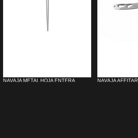
NAVAJA METAL HOJA ENTERA
NAVAJA AFEITAR
UNIKA
RAGNAR
7,82
€
11,91
€
AÑADIR AL CARRITO
AÑADIR AL CARRI
La
Navaja Metal hoja entera UNIKA
La
Navaja Afeita
de
de entresacar
ofrece
precisión y
RAGNAR
combina 
control profesional
en cada corte.
funcionalidad mo