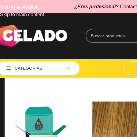
¿Eres profesional?
Contact
Skip to navigation
Skip to main content
CATEGORÍAS
Aspiradores
Caletador de Toallas
Cepillos Eléctricos
Esterilizadores
Estética
Lupas y Lámparas UV
AG
MÁQUINAS DE CORTE