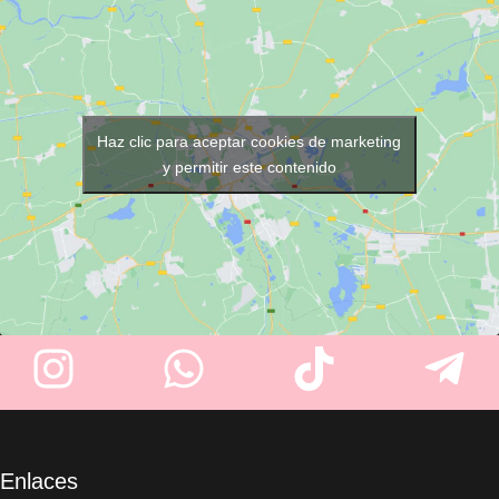
listas para cada servicio. Con
16 litros de capacidad
,
espacio para
hasta 8 toallas
y
una resistente estructura de
acero inoxidable
, es perfecto
para peluquerías, barberías,
Haz clic para aceptar cookies de marketing
spas y centros de estética.
y permitir este contenido
Enlaces