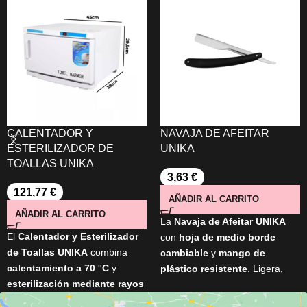
CALENTADOR Y
NAVAJA DE AFEITAR
ESTERILIZADOR DE
UNIKA
TOALLAS UNIKA
3,63
€
121,77
€
AÑADIR AL CARRITO
AÑADIR AL CARRITO
La
Navaja de Afeitar UNIKA
El
Calentador y Esterilizador
con
hoja de medio borde
de Toallas UNIKA
combina
cambiable
y
mango de
calentamiento a 70 °C
y
plástico resistente
. Ligera,
esterilización mediante rayos
práctica e ideal para rasurado
UV
para mantener las toallas
de barba y cabello.