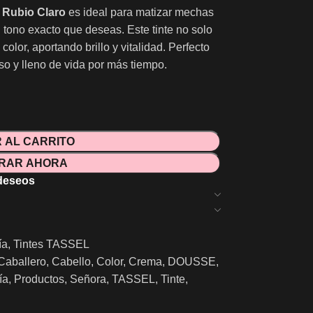
 Rubio Claro
es ideal para matizar mechas
 tono exacto que deseas. Este tinte no solo
color, aportando brillo y vitalidad. Perfecto
so y lleno de vida por más tiempo.
 AL CARRITO
RAR AHORA
 deseos
ía
,
Tintes TASSEL
Caballero
,
Cabello
,
Color
,
Crema
,
DOUSSE
,
ía
,
Productos
,
Señora
,
TASSEL
,
Tinte
,