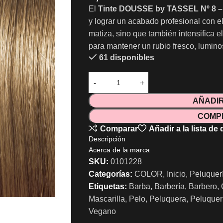
El
Tinte DOUSSE by TASSEL Nº 8 –
y lograr un acabado profesional con el
matiza, sino que también intensifica el 
para mantener un rubio fresco, lumino
61 disponibles
AÑADIR
COMP
Comparar
Añadir a la lista de
Descripción
Acerca de la marca
SKU:
0101228
Categorías:
COLOR
,
Inicio
,
Peluquer
Etiquetas:
Barba
,
Barbería
,
Barbero
,
Mascarilla
,
Pelo
,
Peluquera
,
Peluquer
Vegano