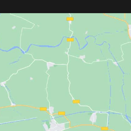
Ideal para eliminar restos de la navaja
cabello.
sin dañar el filo. Diseño vintage
recuperado de barberías tradicionales.
Ligero, resistente, y con medidas
prácticas: 120 mm de base, 80 mm de
goma, 50 mm de alto.