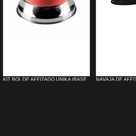
KIT BOL DE AFEITADO UNIKA (BASE
NAVAJA DE AFEI
+ NAVAJERO)
3,63
€
13,34
€
AÑADIR AL CARRI
AÑADIR AL CARRITO
La
Navaja de Afe
El
KIT Bol de Afeitado UNIKA (Base +
de medio borde 
Goma Navajero)
clásico con goma de
de plástico resis
caucho rojo y base de acero inoxidable.
e ideal para rasur