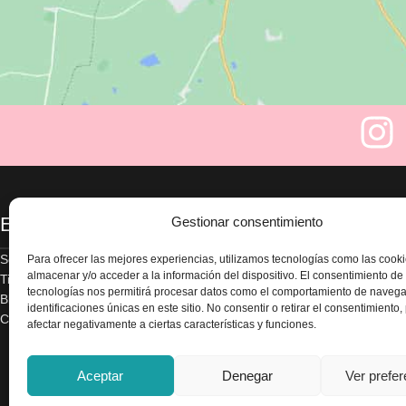
Enlaces
Legal
Gestionar consentimiento
Sobre nosotros
Aviso legal
Para ofrecer las mejores experiencias, utilizamos tecnologías como las cook
almacenar y/o acceder a la información del dispositivo. El consentimiento de
Tienda
Política de privacidad
tecnologías nos permitirá procesar datos como el comportamiento de navega
Blog
Términos y condicion
identificaciones únicas en este sitio. No consentir o retirar el consentimiento
Contacte con nosotros
Envío y devoluciones
afectar negativamente a ciertas características y funciones.
Accesibilidad
Política de cookies
Aceptar
Denegar
Ver prefe