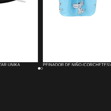
TAR UNIKA
PEINADOR DE NIÑO (CORCHETES)
COLOR AZUL DALMATAS UNIKA
7,99
€
TO
AÑADIR AL CARRITO
itar UNIKA
con
hoja
El
Peinador de Niño (Corchetes)
cambiable
y
mango
Color Azul Dalmatas UNIKA
protege
tente
. Ligera, práctica
la ropa de los niños durante cortes de
ado de barba y