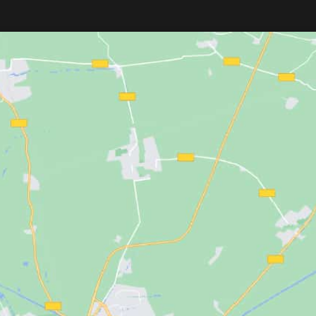
pelo y otros servicios de peluquería.
Fabricado con un
material resistente
,
incorpora un práctico
cierre de
corchetes
para un ajuste cómodo y
seguro. Su divertido diseño de
dálmatas sobre fondo azul hace que la
experiencia sea más agradable para
los más pequeños.