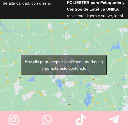
POLIESTER para Peluquería y
de alta calidad, con diseño
Centros de Estética UNIKA
ergonómico y tamaño ideal
resistente, ligera y suave, ideal
para generar una espuma rica
para peluquería y estética. No
y cremosa. Elegante, resistente
da calor, repele tintes y
y práctico, es perfecto para
productos, y permite retirar el
mejorar tu experiencia de
cabello con solo sacudir. Con
afeitado diario.
cremallera duradera y
disponible en tallas S a XXL.
Haz clic para aceptar cookies de marketing
y permitir este contenido