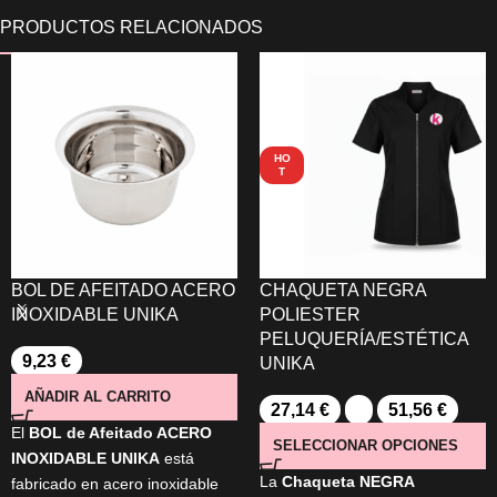
HO
T
BOL DE AFEITADO ACERO
CHAQUETA NEGRA
INOXIDABLE UNIKA
POLIESTER
PELUQUERÍA/ESTÉTICA
9,23
€
UNIKA
AÑADIR AL CARRITO
27,14
€
-
51,56
€
El
BOL de Afeitado ACERO
SELECCIONAR OPCIONES
INOXIDABLE UNIKA
está
La
Chaqueta NEGRA
fabricado en acero inoxidable