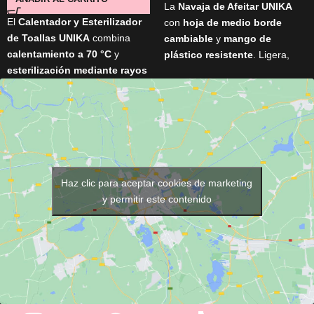
La
Navaja de Afeitar UNIKA
El
Calentador y Esterilizador
con
hoja de medio borde
de Toallas UNIKA
combina
cambiable
y
mango de
calentamiento a 70 °C
y
plástico resistente
. Ligera,
esterilización mediante rayos
práctica e ideal para rasurado
UV
para mantener las toallas
de barba y cabello.
listas para cada servicio. Con
16 litros de capacidad
,
espacio para
hasta 8 toallas
y
una resistente estructura de
acero inoxidable
, es perfecto
para peluquerías, barberías,
Haz clic para aceptar cookies de marketing
spas y centros de estética.
y permitir este contenido