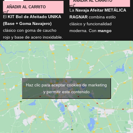
AÑADIR AL CARRITO
AÑADIR AL CARRITO
La
Navaja Afeitar METÁLICA
El
KIT Bol de Afeitado UNIKA
RAGNAR
combina estilo
(Base + Goma Navajero)
clásico y funcionalidad
clásico con goma de caucho
moderna. Con
mango
rojo y base de acero inoxidable.
ergonómico
,
sistema
Ideal para eliminar restos de la
mariposa
y
hoja
navaja sin dañar el filo. Diseño
reemplazable
, ofrece control,
vintage recuperado de
precisión y limpieza rápida.
barberías tradicionales. Ligero,
Ideal para perfilar, rasurar y
resistente, y con medidas
lograr acabados profesionales
prácticas: 120 mm de base, 80
en barba y contornos.
mm de goma, 50 mm de alto.
Haz clic para aceptar cookies de marketing
y permitir este contenido