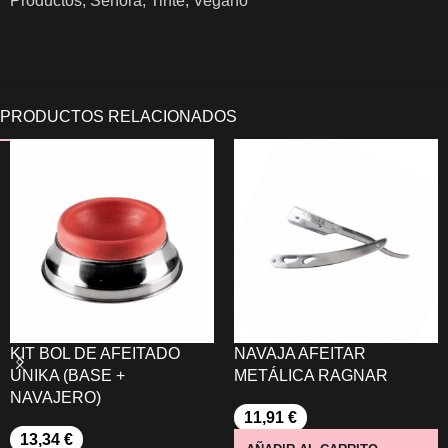
Productos
,
Señora
,
Tinte
,
Vegano
KIT BOL DE AFEITADO
NAVAJA AFEITAR
UNIKA (BASE +
METÁLICA RAGNAR
NAVAJERO)
11,91
€
13,34
€