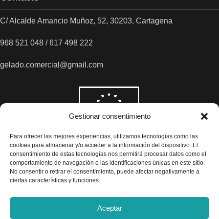
C/ Alcalde Amancio Muñoz, 52, 30203, Cartagena
968 521 048 / 617 498 222
gelado.comercial@gmail.com
Gestionar consentimiento
Para ofrecer las mejores experiencias, utilizamos tecnologías como las
cookies para almacenar y/o acceder a la información del dispositivo. El
consentimiento de estas tecnologías nos permitirá procesar datos como el
comportamiento de navegación o las identificaciones únicas en este sitio.
No consentir o retirar el consentimiento, puede afectar negativamente a
ciertas características y funciones.
Aceptar