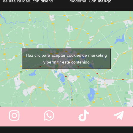
de alta calidad, con diseño
moderna. Con
mango
ergonómico y tamaño ideal
ergonómico
,
sistema
para generar una espuma rica
mariposa
y
hoja
y cremosa. Elegante, resistente
reemplazable
, ofrece control,
y práctico, es perfecto para
precisión y limpieza rápida.
mejorar tu experiencia de
Ideal para perfilar, rasurar y
afeitado diario.
lograr acabados profesionales
en barba y contornos.
Haz clic para aceptar cookies de marketing
y permitir este contenido