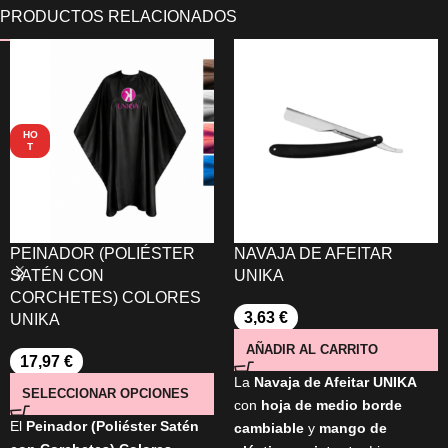
HO
T
PEINADOR (POLIÉSTER
NAVAJA DE AFEITAR
SATÉN CON
UNIKA
CORCHETES) COLORES
3,63
€
UNIKA
AÑADIR AL CARRITO
17,97
€
La
Navaja de Afeitar UNIKA
SELECCIONAR OPCIONES
con
hoja de medio borde
El
Peinador (Poliéster Satén
cambiable
y
mango de