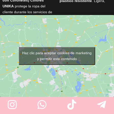
con Corchetes) Colores
plástico resistente
. Ligera,
UNIKA
protege la ropa del
práctica e ideal para rasurado
cliente durante los servicios de
de barba y cabello.
peluquería y barbería. Cuenta
con
cierre de corchetes
,
cuello de 48 cm
, medidas de
145 × 118 cm
y está disponible
en varios colores
(Negro,
Marrón, Gris Plata, Azul y
Fucsia)
. Su tejido ligero y
Haz clic para aceptar cookies de marketing
resistente garantiza comodidad
y permitir este contenido
y un uso profesional diario.