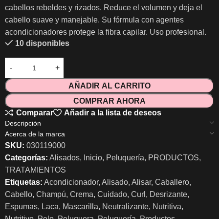
cabellos rebeldes y rizados. Reduce el volumen y deja el
cabello suave y manejable. Su fórmula con agentes
acondicionadores protege la fibra capilar. Uso profesional.
10 disponibles
AÑADIR AL CARRITO
COMPRAR AHORA
Comparar
Añadir a la lista de deseos
Descripción
Acerca de la marca
SKU:
030119000
Categorías:
Alisados
,
Inicio
,
Peluquería
,
PRODUCTOS
,
TRATAMIENTOS
Etiquetas:
Acondicionador
,
Alisado
,
Alisar
,
Caballero
,
Cabello
,
Champú
,
Crema
,
Cuidado
,
Curl
,
Desrizante
,
Espumas
,
Laca
,
Mascarilla
,
Neutralizante
,
Nutritiva
,
Nutritivo
,
Pelo
,
Peluquera
,
Peluquería
,
Productos
,