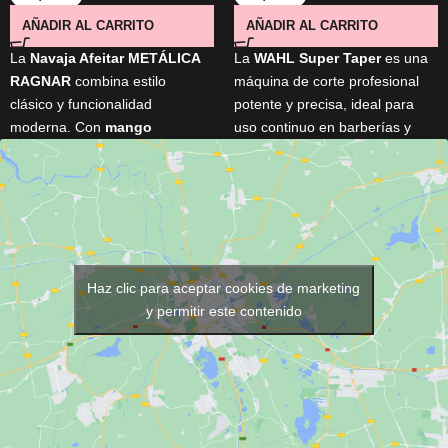
AÑADIR AL CARRITO
AÑADIR AL CARRITO
La
Navaja Afeitar METÁLICA
La
WAHL Super Taper
es una
RAGNAR
combina estilo
máquina de corte profesional
clásico y funcionalidad
potente y precisa, ideal para
moderna. Con
mango
uso continuo en barberías y
ergonómico
,
sistema
salones. Equipada con motor
mariposa
y
hoja
V5000 de alto rendimiento
y
reemplazable
, ofrece control,
cuchillas cromadas ajustables,
precisión y limpieza rápida.
ofrece un corte uniforme y
Ideal para perfilar, rasurar y
duradero. Incluye 4 peines guía
lograr acabados profesionales
y accesorios esenciales.
en barba y contornos.
Haz clic para aceptar cookies de marketing
y permitir este contenido