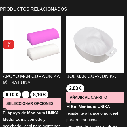
HO
T
APOYO MANICURA UNIKA
BOL MANICURA UNIKA
MEDIA LUNA
2,03
€
6,10
€
-
8,16
€
AÑADIR AL CARRITO
SELECCIONAR OPCIONES
El
Bol Manicura UNIKA
El
Apoyo de Manicura UNIKA
resistente a la acetona, ideal
Media Luna
, cómodo y
para retirar esmalte
acolchado, ideal para mantener
permanente y uñas acrílicas.