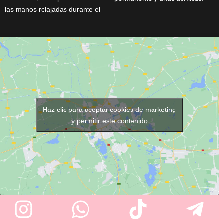
las manos relajadas durante el
Solo debes añadir el
servicio. Fabricado en cuero
removedor e introducir las uñas
sintético fácil de limpiar y
para un proceso rápido y
disponible en blanco y rosa.
eficaz. Perfecto para uso
Perfecto para trabajos precisos
profesional o doméstico.
y sin esfuerzo.
Haz clic para aceptar cookies de marketing
y permitir este contenido