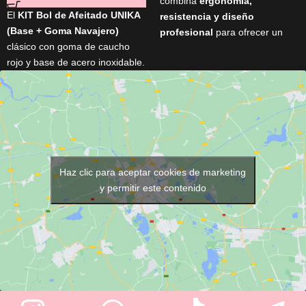
combina
ergonomía,
El
KIT Bol de Afeitado UNIKA
resistencia y diseño
(Base + Goma Navajero)
profesional
para ofrecer un
clásico con goma de caucho
lavado cómodo y eficiente.
rojo y base de acero inoxidable.
Incorpora asiento ergonómico,
Ideal para eliminar restos de la
porcelana profunda basculante
navaja sin dañar el filo. Diseño
y encimera de aluminio,
vintage recuperado de
garantizando confort para el
barberías tradicionales. Ligero,
cliente y facilidad de trabajo
resistente, y con medidas
para el profesional. Fabricado
prácticas: 120 mm de base, 80
en España y personalizable con
mm de goma, 50 mm de alto.
Haz clic para aceptar cookies de marketing
opciones como kit relax y
y permitir este contenido
grifería antidrop.