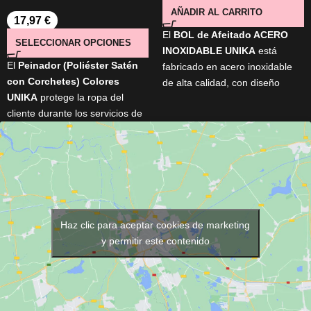
AÑADIR AL CARRITO
17,97
€
El
BOL de Afeitado ACERO
SELECCIONAR OPCIONES
INOXIDABLE UNIKA
está
El
Peinador (Poliéster Satén
fabricado en acero inoxidable
con Corchetes) Colores
de alta calidad, con diseño
UNIKA
protege la ropa del
ergonómico y tamaño ideal
cliente durante los servicios de
para generar una espuma rica
peluquería y barbería. Cuenta
y cremosa. Elegante, resistente
con
cierre de corchetes
,
y práctico, es perfecto para
cuello de 48 cm
, medidas de
mejorar tu experiencia de
145 × 118 cm
y está disponible
afeitado diario.
en varios colores
(Negro,
Marrón, Gris Plata, Azul y
Fucsia)
. Su tejido ligero y
Haz clic para aceptar cookies de marketing
resistente garantiza comodidad
y permitir este contenido
y un uso profesional diario.