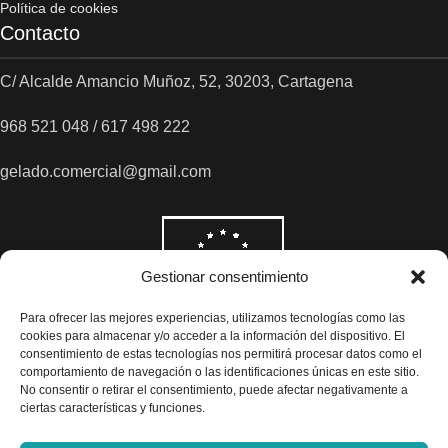
Política de cookies
Contacto
C/ Alcalde Amancio Muñoz, 52, 30203, Cartagena
968 521 048 / 617 498 222
gelado.comercial@gmail.com
Gestionar consentimiento
Para ofrecer las mejores experiencias, utilizamos tecnologías como las
cookies para almacenar y/o acceder a la información del dispositivo. El
consentimiento de estas tecnologías nos permitirá procesar datos como el
comportamiento de navegación o las identificaciones únicas en este sitio.
No consentir o retirar el consentimiento, puede afectar negativamente a
ciertas características y funciones.