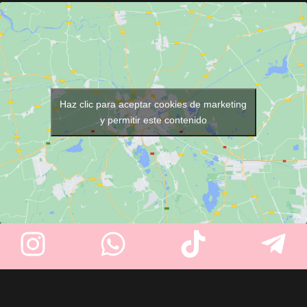
UV
para mantener las toallas
negativos para un cabello más
listas para cada servicio. Con
brillante y sin frizz. Alcanza
16 litros de capacidad
,
230ºC rápidamente y permite
espacio para
hasta 8 toallas
y
alisar, rizar u ondular con
una resistente estructura de
facilidad. Protección por rayos
acero inoxidable
, es perfecto
infrarrojos para cuidar la fibra
para peluquerías, barberías,
capilar. Barril redondeado y
Haz clic para aceptar cookies de marketing
spas y centros de estética.
cable profesional giratorio de 3
y permitir este contenido
metros. Desconexión
automática y placas resistentes
a químicos. Ideal para uso
profesional o doméstico,
incluso con tratamientos
capilares. Incluye doble voltaje
para viajar sin preocupaciones.