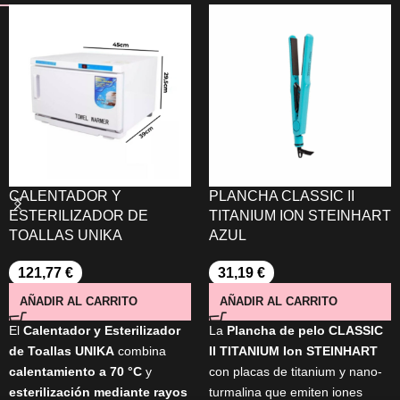
CALENTADOR Y
PLANCHA CLASSIC II
ESTERILIZADOR DE
TITANIUM ION STEINHART
TOALLAS UNIKA
AZUL
121,77
€
31,19
€
AÑADIR AL CARRITO
AÑADIR AL CARRITO
El
Calentador y Esterilizador
La
Plancha de pelo CLASSIC
de Toallas UNIKA
combina
II TITANIUM Ion STEINHART
calentamiento a 70 °C
y
con placas de titanium y nano-
esterilización mediante rayos
turmalina que emiten iones