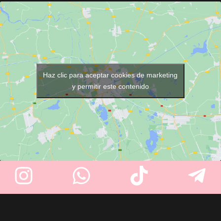
cortes de pelo y otros servicios
de precisión ajustadas a
de peluquería. Fabricado con
"corte 0"
, es ideal para
un
material resistente
,
rasurados completos y cortes al
incorpora un práctico
cierre de
ras. Potente, duradera y
corchetes
para un ajuste
perfecta para un acabado
cómodo y seguro. Su divertido
limpio y extremo.
diseño de dálmatas sobre
Haz clic para aceptar cookies de marketing
fondo azul hace que la
y permitir este contenido
experiencia sea más agradable
para los más pequeños.