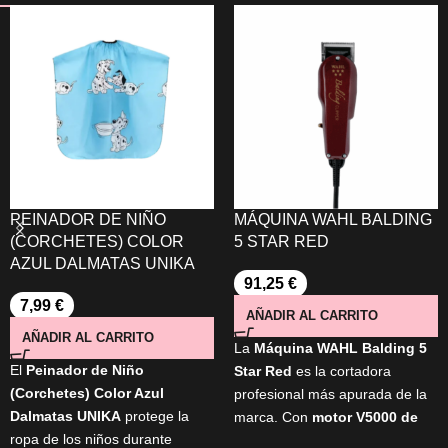
PEINADOR DE NIÑO
MÁQUINA WAHL BALDING
(CORCHETES) COLOR
5 STAR RED
AZUL DALMATAS UNIKA
91,25
€
7,99
€
AÑADIR AL CARRITO
AÑADIR AL CARRITO
La
Máquina
WAHL Balding 5
El
Peinador de Niño
Star Red
es la cortadora
(Corchetes) Color Azul
profesional más apurada de la
Dalmatas UNIKA
protege la
marca. Con
motor V5000 de
ropa de los niños durante
alto rendimiento
y
cuchillas