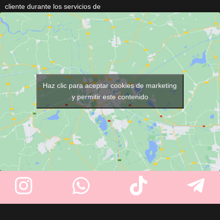
cliente durante los servicios de
altura para sujeción firme.
peluquería y barbería. Cuenta
Permite movimientos realistas
con
cierre de corchetes
,
en todas direcciones. Perfecto
cuello de 48 cm
, medidas de
para practicar peinados y
145 × 118 cm
y está disponible
técnicas de peluquería.
en varios colores
(Negro,
Marrón, Gris Plata, Azul y
Fucsia)
. Su tejido ligero y
Haz clic para aceptar cookies de marketing
resistente garantiza comodidad
y permitir este contenido
y un uso profesional diario.