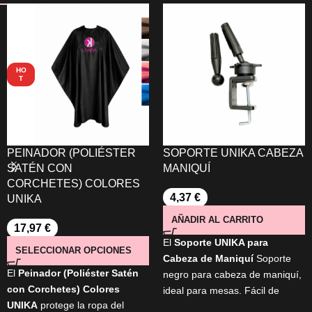
HO
T
PEINADOR (POLIÉSTER
SOPORTE UNIKA CABEZA
SATÉN CON
MANIQUÍ
CORCHETES) COLORES
4,37
€
UNIKA
AÑADIR AL CARRITO
17,97
€
El
Soporte UNIKA para
SELECCIONAR OPCIONES
Cabeza de Maniquí
Soporte
El
Peinador (Poliéster Satén
negro para cabeza de maniquí,
con Corchetes) Colores
ideal para mesas. Fácil de
UNIKA
protege la ropa del
montar y con regulador de