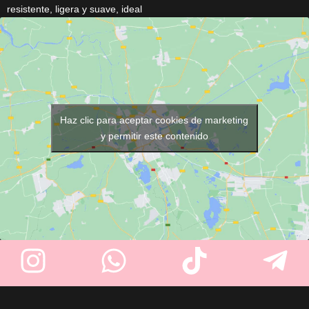
resistente, ligera y suave, ideal
comodidad, acceso rápido y
para peluquería y estética. No
estilo profesional.
da calor, repele tintes y
productos, y permite retirar el
cabello con solo sacudir. Con
cremallera duradera y
disponible en tallas S a XXL.
Haz clic para aceptar cookies de marketing
y permitir este contenido