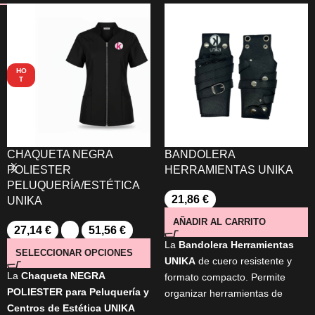
HO
T
CHAQUETA NEGRA
BANDOLERA
POLIESTER
HERRAMIENTAS UNIKA
PELUQUERÍA/ESTÉTICA
21,86
€
UNIKA
AÑADIR AL CARRITO
27,14
€
-
51,56
€
La
Bandolera Herramientas
SELECCIONAR OPCIONES
UNIKA
de cuero resistente y
La
Chaqueta NEGRA
formato compacto. Permite
POLIESTER para Peluquería y
organizar herramientas de
Centros de Estética UNIKA
peluquería y barbería con