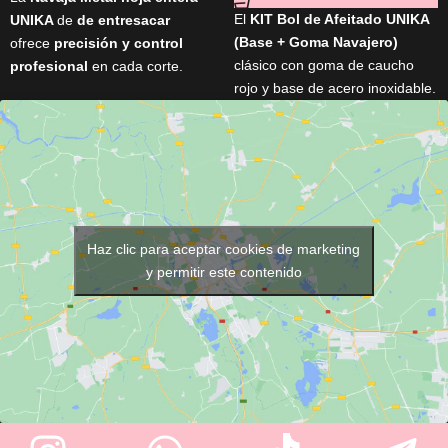
El
KIT Bol de Afeitado UNIKA
UNIKA
de
de entresacar
(Base + Goma Navajero)
ofrece
precisión y control
clásico con goma de caucho
profesional
en cada corte.
rojo y base de acero inoxidable.
Fabricada en
metal ligero
,
Ideal para eliminar restos de la
cuenta con
filo de 33 mm
, es
navaja sin dañar el filo. Diseño
ergonómica, resistente
y
vintage recuperado de
viene
lista para usar con
barberías tradicionales. Ligero,
cuchilla incluida
. Ideal para
resistente, y con medidas
barberos y peluqueros
.
prácticas: 120 mm de base, 80
mm de goma, 50 mm de alto.
Haz clic para aceptar cookies de marketing
y permitir este contenido