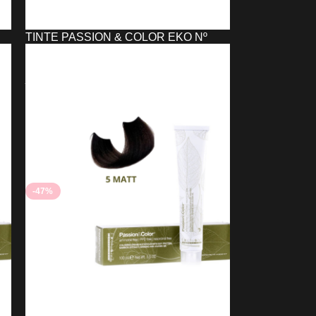
TINTE PASSION & COLOR EKO Nº
10,32
2,21
€
4,18
€
AÑADIR AL CARRITO
-47%