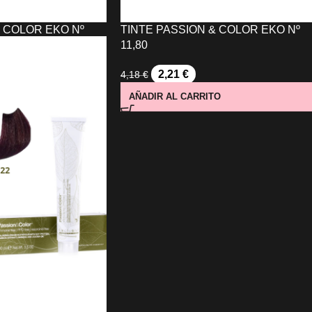
& COLOR EKO Nº
TINTE PASSION & COLOR EKO Nº
11,80
2,21
€
4,18
€
AÑADIR AL CARRITO