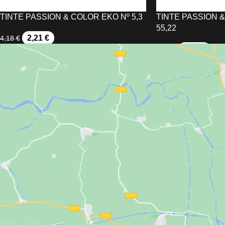
TINTE PASSION & COLOR EKO Nº 5,3
TINTE PASSION 
55,22
2,21
€
4,18
€
2,21
€
4,18
€
AÑADIR AL CARRITO
AÑADIR AL CARRIT