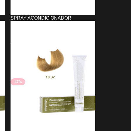
SPRAY ACONDICIONADOR
INSTANTÁNEO EXCLUSIVE
PROFESSIONAL
6,25
€
6,05
€
AÑADIR AL CARRITO
-47%