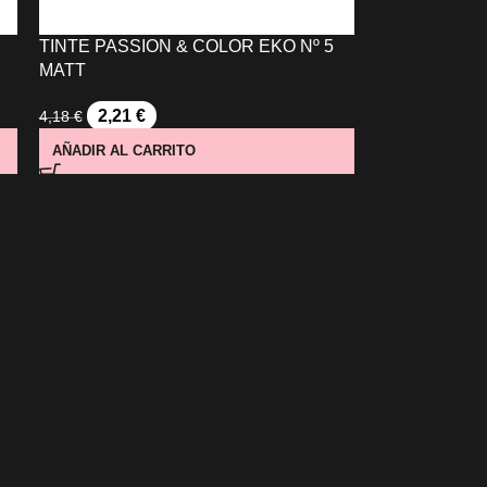
TINTE PASSION & COLOR EKO Nº 5
MATT
2,21
€
4,18
€
AÑADIR AL CARRITO