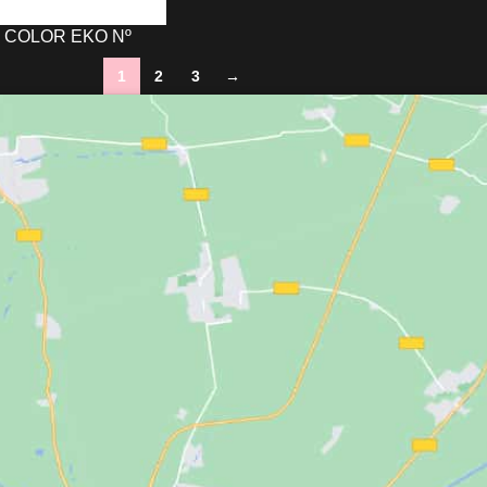
& COLOR EKO Nº
1
2
3
→
O