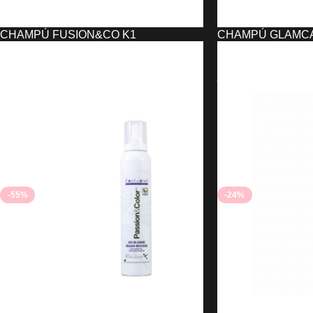
CHAMPÚ FUSION&CO K1
CHAMPÚ GLAMC
EXCLUSIVE PROFESSIONAL
EXCLUSIVE PRO
(1500ML)
4,10
€
4,24
€
4,00
€
9,08
€
AÑADIR AL CARRIT
AÑADIR AL CARRITO
-55%
-24%