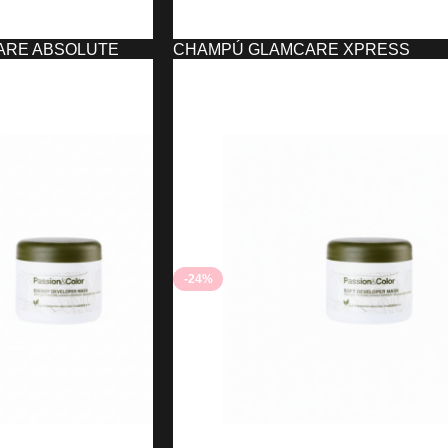
ARE ABSOLUTE
CHAMPÚ GLAMCARE XPRESS
FESSIONAL
EXCLUSIVE PROFESSIONAL
4,10
€
4,24
€
O
AÑADIR AL CARRITO
-24%