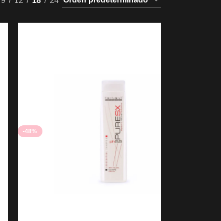
9
12
18
24
-48%