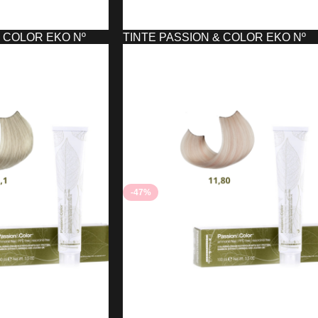
& COLOR EKO Nº
TINTE PASSION & COLOR EKO Nº
10,21
2,21
€
4,18
€
O
AÑADIR AL CARRITO
-47%