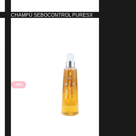
CHAMPÚ SEBOCONTROL PURESX
EXCLUSIVE PROFESSIONAL
4,65
€
3,63
€
AÑADIR AL CARRITO
-39%