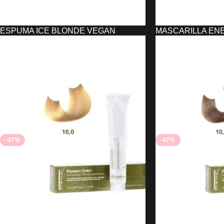
ESPUMA ICE BLONDE VEGAN
MASCARILLA EN
MOUSSE EXCLUSIVE
EXCLUSIVE PRO
PROFESSIONAL
6,40
€
8,39
€
5,40
€
5,45
€
AÑADIR AL CARRIT
AÑADIR AL CARRITO
-47%
-47%