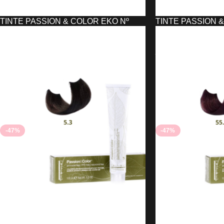
TINTE PASSION & COLOR EKO Nº
TINTE PASSION 
11,0
11,1
2,21
€
2,21
€
4,18
€
12,09
€
AÑADIR AL CARRITO
LEER MÁS
-47%
-47%