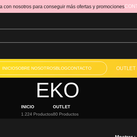
CON
a con nosotros para conseguir más ofertas y promociones
INICIO
SOBRE NOSOTROS
BLOG
CONTACTO
OUTLET
EKO
INICIO
OUTLET
1.224 Productos
80 Productos