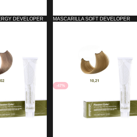
ERGY DEVELOPER
MASCARILLA SOFT DEVELOPER
FESSIONAL
EXCLUSIVE PROFESSIONAL
6,40
€
8,39
€
O
AÑADIR AL CARRITO
-47%