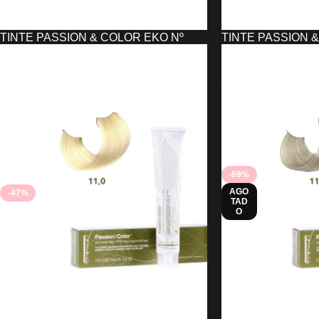
TINTE PASSION & COLOR EKO Nº
TINTE PASSION 
10,0
10,02
2,21
€
2,21
€
4,18
€
4,18
€
AÑADIR AL CARRITO
AÑADIR AL CARRIT
-69%
AGO
-47%
TAD
O