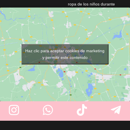
ropa de los niños durante
Incorpora asiento ergonómico,
cortes de pelo y otros servicios
porcelana profunda basculante
de peluquería. Fabricado con
y encimera de aluminio,
un
material resistente
,
garantizando confort para el
incorpora un práctico
cierre de
cliente y facilidad de trabajo
corchetes
para un ajuste
para el profesional. Fabricado
cómodo y seguro. Su divertido
en España y personalizable con
diseño de dálmatas sobre
Haz clic para aceptar cookies de marketing
opciones como kit relax y
fondo azul hace que la
y permitir este contenido
grifería antidrop.
experiencia sea más agradable
para los más pequeños.