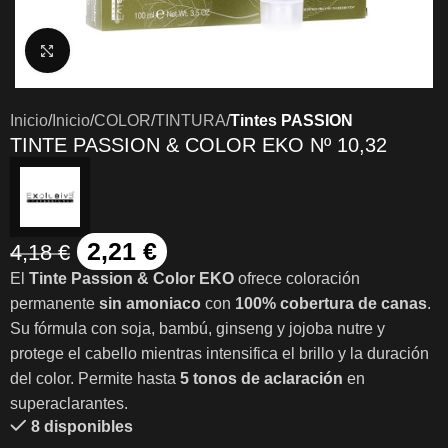
Clic para ampliar
Inicio
Inicio
COLOR
TINTURA
Tintes PASSION
TINTE PASSION & COLOR EKO Nº 10,32
2,21
€
4,18
€
El
Tinte Passion & Color EKO
ofrece coloración
permanente
sin amoniaco
con
100% cobertura de canas
.
Su fórmula con soja, bambú, ginseng y jojoba nutre y
protege el cabello mientras intensifica el brillo y la duración
del color. Permite hasta
5 tonos de aclaración
en
superaclarantes.
8 disponibles