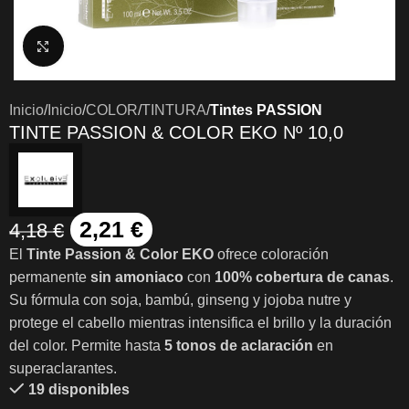
Clic para ampliar
Inicio
Inicio
COLOR
TINTURA
Tintes PASSION
TINTE PASSION & COLOR EKO Nº 10,0
2,21
€
4,18
€
El
Tinte Passion & Color EKO
ofrece coloración
permanente
sin amoniaco
con
100% cobertura de canas
.
Su fórmula con soja, bambú, ginseng y jojoba nutre y
protege el cabello mientras intensifica el brillo y la duración
del color. Permite hasta
5 tonos de aclaración
en
superaclarantes.
19 disponibles