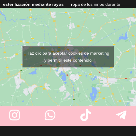
esterilización mediante rayos
ropa de los niños durante
UV
para mantener las toallas
cortes de pelo y otros servicios
listas para cada servicio. Con
de peluquería. Fabricado con
16 litros de capacidad
,
un
material resistente
,
espacio para
hasta 8 toallas
y
incorpora un práctico
cierre de
una resistente estructura de
corchetes
para un ajuste
acero inoxidable
, es perfecto
cómodo y seguro. Su divertido
para peluquerías, barberías,
diseño de dálmatas sobre
Haz clic para aceptar cookies de marketing
spas y centros de estética.
fondo azul hace que la
y permitir este contenido
experiencia sea más agradable
para los más pequeños.