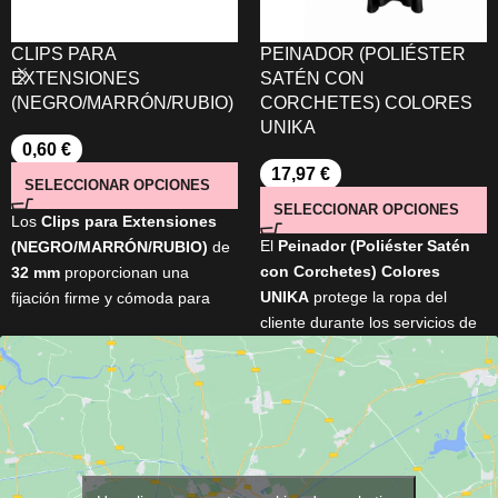
CLIPS PARA
PEINADOR (POLIÉSTER
EXTENSIONES
SATÉN CON
(NEGRO/MARRÓN/RUBIO)
CORCHETES) COLORES
UNIKA
0,60
€
17,97
€
SELECCIONAR OPCIONES
SELECCIONAR OPCIONES
Los
Clips para Extensiones
El
Peinador (Poliéster Satén
(NEGRO/MARRÓN/RUBIO)
de
con Corchetes) Colores
32 mm
proporcionan una
UNIKA
protege la ropa del
fijación firme y cómoda para
cliente durante los servicios de
extensiones y pelucas.
peluquería y barbería. Cuenta
Fabricados en
metal con parte
con
cierre de corchetes
,
trasera de silicona
, incorporan
cuello de 48 cm
, medidas de
un
peine de 9 dientes
que
145 × 118 cm
y está disponible
mejora el agarre sin dañar el
en varios colores
(Negro,
cabello. Disponibles en
negro,
Marrón, Gris Plata, Azul y
marrón y rubio.