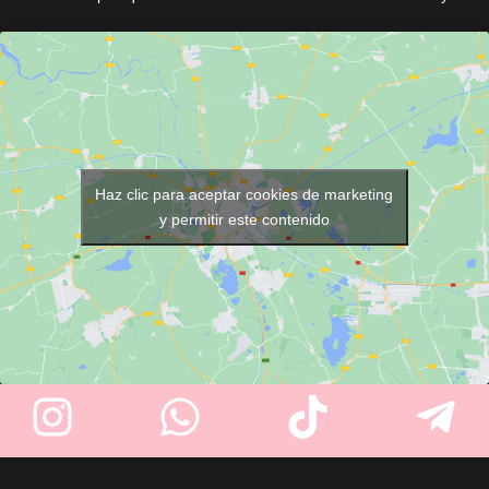
Fabricado con
material
salones. Equipada con motor
impermeable y resistente
,
V5000 de alto rendimiento
y
incorpora
cierre de corchetes
cuchillas cromadas ajustables,
para un ajuste cómodo para
ofrece un corte uniforme y
facilitar el trabajo profesional.
duradero. Incluye 4 peines guía
Su color negro aporta una
y accesorios esenciales.
imagen elegante y es muy fácil
Haz clic para aceptar cookies de marketing
de limpiar.
y permitir este contenido