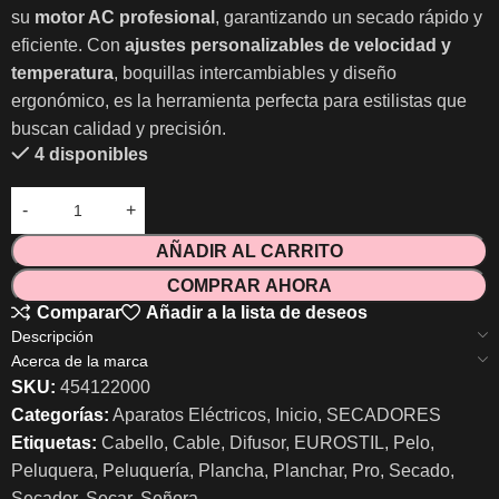
su
motor AC profesional
, garantizando un secado rápido y
eficiente. Con
ajustes personalizables de velocidad y
temperatura
, boquillas intercambiables y diseño
ergonómico, es la herramienta perfecta para estilistas que
buscan calidad y precisión.
4 disponibles
AÑADIR AL CARRITO
COMPRAR AHORA
Comparar
Añadir a la lista de deseos
Descripción
Acerca de la marca
SKU:
454122000
Categorías:
Aparatos Eléctricos
,
Inicio
,
SECADORES
Etiquetas:
Cabello
,
Cable
,
Difusor
,
EUROSTIL
,
Pelo
,
Peluquera
,
Peluquería
,
Plancha
,
Planchar
,
Pro
,
Secado
,
Secador
,
Secar
,
Señora