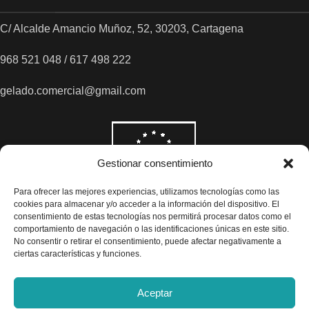
C/ Alcalde Amancio Muñoz, 52, 30203, Cartagena
968 521 048 / 617 498 222
gelado.comercial@gmail.com
Gestionar consentimiento
Para ofrecer las mejores experiencias, utilizamos tecnologías como las
cookies para almacenar y/o acceder a la información del dispositivo. El
consentimiento de estas tecnologías nos permitirá procesar datos como el
comportamiento de navegación o las identificaciones únicas en este sitio.
No consentir o retirar el consentimiento, puede afectar negativamente a
ciertas características y funciones.
Aceptar