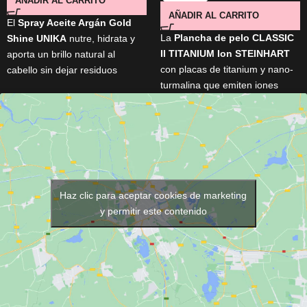
AÑADIR AL CARRITO
AÑADIR AL CARRITO
El
Spray Aceite Argán Gold
La
Plancha de pelo CLASSIC
Shine UNIKA
nutre, hidrata y
II TITANIUM Ion STEINHART
aporta un brillo natural al
con placas de titanium y nano-
cabello sin dejar residuos
turmalina que emiten iones
grasos. Su fórmula con
aceite
negativos para un cabello más
de argán
controla el
brillante y sin frizz. Alcanza
encrespamiento, facilita el
230ºC rápidamente y permite
peinado y deja la melena más
alisar, rizar u ondular con
suave, sedosa y con un
facilidad. Protección por rayos
aspecto saludable.
infrarrojos para cuidar la fibra
capilar. Barril redondeado y
Haz clic para aceptar cookies de marketing
cable profesional giratorio de 3
y permitir este contenido
metros. Desconexión
automática y placas resistentes
a químicos. Ideal para uso
profesional o doméstico,
incluso con tratamientos
capilares. Incluye doble voltaje