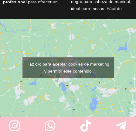
negro para cabeza de maniquí,
profesional
para ofrecer un
ideal para mesas. Fácil de
lavado cómodo y eficiente.
montar y con regulador de
Incorpora asiento ergonómico,
altura para sujeción firme.
porcelana profunda basculante
Permite movimientos realistas
y encimera de aluminio,
en todas direcciones. Perfecto
garantizando confort para el
para practicar peinados y
cliente y facilidad de trabajo
técnicas de peluquería.
para el profesional. Fabricado
en España y personalizable con
Haz clic para aceptar cookies de marketing
opciones como kit relax y
y permitir este contenido
grifería antidrop.