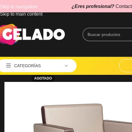
¿Eres profesional?
Contact
Skip to navigation
Skip to main content
CATEGORÍAS
AGOTADO
Aspiradores
Caletador de Toallas
Cepillos Eléctricos
Esterilizadores
Estética
Lupas y Lámparas UV
AG
MÁQUINAS DE CORTE