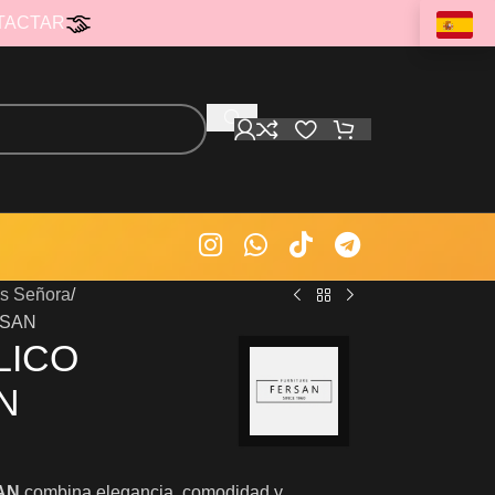
TACTAR
es Señora
RSAN
LICO
N
SAN
combina elegancia, comodidad y