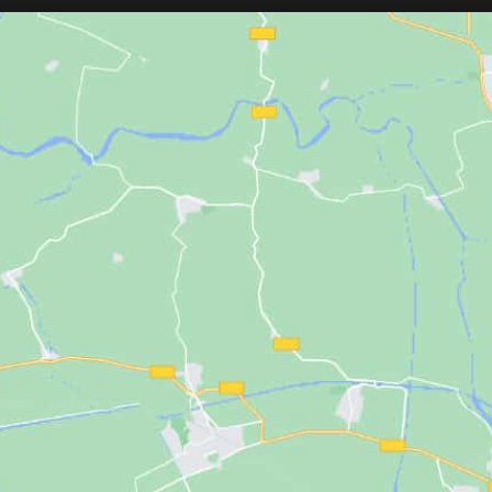
incorpora un práct
corchetes
para un
seguro. Su diverti
dálmatas sobre fo
experiencia sea m
los más pequeños