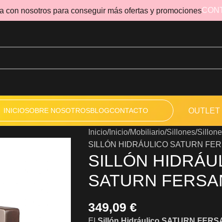
CON
a con nosotros para conseguir más ofertas y promociones
INICIO
SOBRE NOSOTROS
BLOG
CONTACTO
OUTLET
Inicio
Inicio
Mobiliario
Sillones
Sillon
SILLÓN HIDRÁULICO SATURN FE
SILLÓN HIDRÁU
SATURN FERSA
349,09
€
El
Sillón Hidráulico SATURN FER