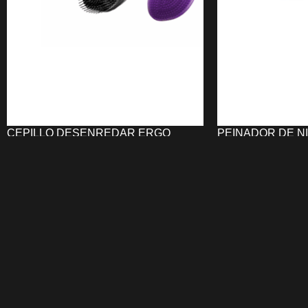
CEPILLO DESENREDAR ERGO
PEINADOR DE N
(LILA/ROSA/NEGRO)
COLOR AZUL DA
5,50
€
7,99
€
SELECCIONAR OPCIONES
AÑADIR AL CARRI
El
Cepillo DESENREDAR sin Tirones
El
Peinador de Ni
ERGO (LILA/ROSA/NEGRO)
: ideal
Color Azul Dalm
para niños, desenreda sin dolor ni
la ropa de los niñ
rotura. Diseño ergonómico y suave para
pelo y otros servic
un peinado cómodo y eficaz.
Fabricado con un