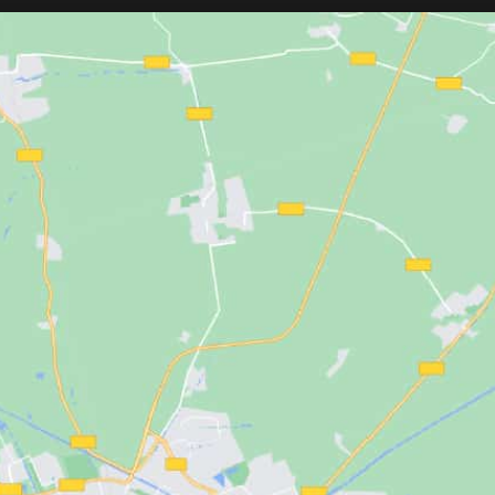
ico
cierre de
permite ajustar el calor entre 150ºC y
 ajuste cómodo y
230ºC. Tecnología de calor infrarrojo
do diseño de
que cuida la fibra capilar desde el
ndo azul hace que la
interior. Desconexión automática tras
ás agradable para
50 minutos de inactividad. Cable
.
giratorio de 3 metros con giro de 360°.
Placas basculantes de 90x24 mm y
doble voltaje para viajes. Ideal para
todo tipo de cabello y uso profesional 
doméstico.