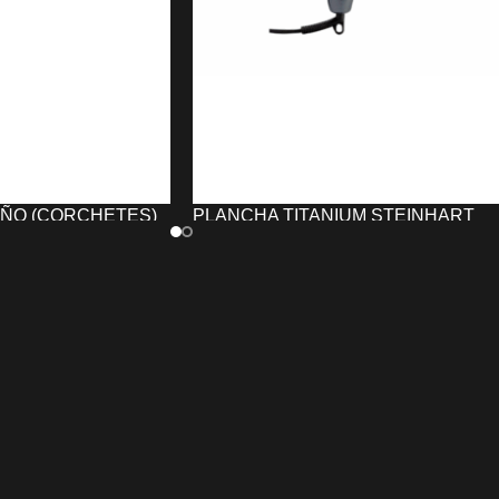
IÑO (CORCHETES)
PLANCHA TITANIUM STEINHART
LMATAS UNIKA
40,24
€
AÑADIR AL CARRITO
TO
La
P
lancha de pelo Profesional
ño (Corchetes)
TITANIUM STEINHART
con placas d
atas UNIKA
protege
titanium y nano-turmalina que emiten
os durante cortes de
iones negativos para reducir el frizz y
ios de peluquería.
proteger el color del cabello. Alcanza l
material resistente
,
temperatura máxima en segundos y