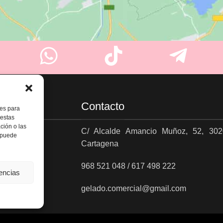
Contacto
ies para
 estas
ción o las
C/ Alcalde Amancio Muñoz, 52, 302
, puede
Cartagena
es
968 521 048 / 617 498 222
rencias
gelado.comercial@gmail.com