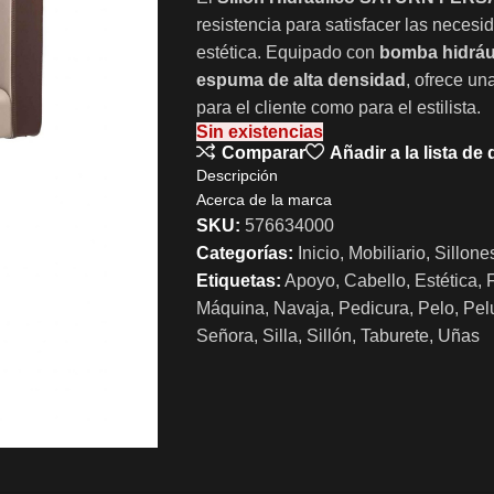
resistencia para satisfacer las necesi
estética. Equipado con
bomba hidrául
espuma de alta densidad
, ofrece un
para el cliente como para el estilista.
Sin existencias
Comparar
Añadir a la lista de
Descripción
Acerca de la marca
SKU:
576634000
Categorías:
Inicio
,
Mobiliario
,
Sillone
Etiquetas:
Apoyo
,
Cabello
,
Estética
,
Máquina
,
Navaja
,
Pedicura
,
Pelo
,
Pel
Señora
,
Silla
,
Sillón
,
Taburete
,
Uñas