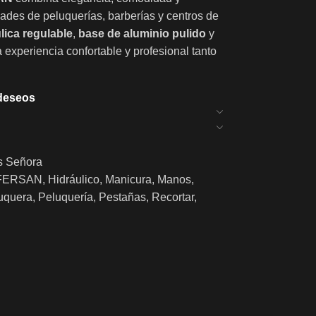
dades de peluquerías, barberías y centros de
ica regulable
,
base de aluminio pulido
y
a experiencia confortable y profesional tanto
 deseos
s Señora
FERSAN
,
Hidráulico
,
Manicura
,
Manos
,
uquera
,
Peluquería
,
Pestañas
,
Recortar
,