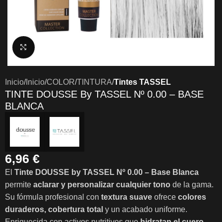
Clic para ampliar
Inicio
Inicio
COLOR
TINTURA
Tintes TASSEL
TINTE DOUSSE By TASSEL Nº 0.00 – BASE
BLANCA
6,96
€
El
Tinte DOUSSE by TASSEL Nº 0.00 – Base Blanca
permite
aclarar y personalizar cualquier tono
de la gama.
Su fórmula profesional con
textura suave
ofrece
colores
duraderos, cobertura total
y un acabado uniforme.
Enriquecida con activos nutritivos que
hidratan el cuero