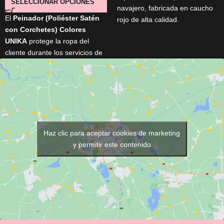
SELECCIONAR OPCIONES
navajero, fabricada en caucho
El
Peinador (Poliéster Satén
rojo de alta calidad.
con Corchetes) Colores
Apta para el afeitado clásico,
UNIKA
protege la ropa del
resistente al uso y a la
cliente durante los servicios de
humedad.
peluquería y barbería. Cuenta
Proporciona una sujeción firme
con
cierre de corchetes
,
y segura de la cuchilla.
cuello de 48 cm
, medidas de
Compatible con la mayoría de
145 × 118 cm
y está disponible
navajeros profesionales.
en varios colores
(Negro,
Marrón, Gris Plata, Azul y
Fucsia)
. Su tejido ligero y
Haz clic para aceptar cookies de marketing
resistente garantiza comodidad
y permitir este contenido
y un uso profesional diario.