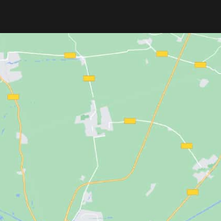
para Peluquería y Centros de
frecer un lavado
Estética UNIKA
resistente, ligera y
. Incorpora asiento
suave, ideal para peluquería y estética
lana profunda
No da calor, repele tintes y productos, 
mera de aluminio,
permite retirar el cabello con solo
t para el cliente y
sacudir. Con cremallera duradera y
o para el profesional.
disponible en tallas S a XXL.
ña y personalizable
it relax y grifería