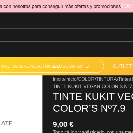
CON
a con nosotros para conseguir más ofertas y promociones
INICIO
SOBRE NOSOTROS
BLOG
CONTACTO
OUTLET
Inicio
Inicio
COLOR
TINTURA
Tintes
TINTE KUKIT VEGAN COLOR’S Nº7
TINTE KUKIT V
COLOR’S Nº7.9
9,00
€
Tono cálido y sofisticado, con una mez