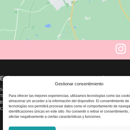
Enlaces
Legal
Gestionar consentimiento
Sobre nosotros
Aviso legal
Tienda
Política de privacidad
Para ofrecer las mejores experiencias, utilizamos tecnologías como las cook
almacenar y/o acceder a la información del dispositivo. El consentimiento de
Blog
Términos y condicion
tecnologías nos permitirá procesar datos como el comportamiento de navega
Contacte con nosotros
Envío y devoluciones
identificaciones únicas en este sitio. No consentir o retirar el consentimiento
Accesibilidad
afectar negativamente a ciertas características y funciones.
Política de cookies