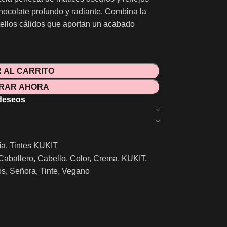
hocolate profundo y radiante. Combina la
tellos cálidos que aportan un acabado
 AL CARRITO
RAR AHORA
 deseos
ía
,
Tintes KUKIT
Caballero
,
Cabello
,
Color
,
Crema
,
KUKIT
,
os
,
Señora
,
Tinte
,
Vegano