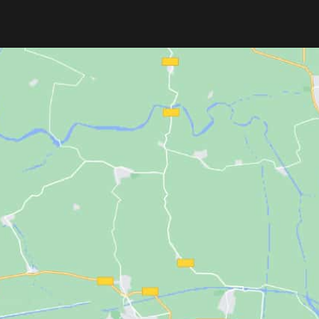
de
de entresacar
ofrece
precisión y
profesional
para o
control profesional
en cada corte.
cómodo y eficiente
Fabricada en
metal ligero
, cuenta con
ergonómico, porce
filo de 33 mm
, es
ergonómica,
basculante y enci
resistente
y viene
lista para usar con
garantizando confor
cuchilla incluida
. Ideal para
barberos
facilidad de trabaj
y peluqueros
.
Fabricado en Espa
con opciones como k
antidrop.