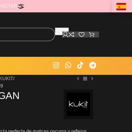
TACTAR
 KUKIT
.9
EGAN
cla perfecta de matices oscuros y reflejos