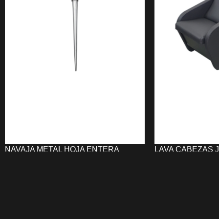
NAVAJA METAL HOJA ENTERA
LAVA CABEZAS 
UNIKA
647,35
€
7,82
€
AÑADIR AL CARRI
AÑADIR AL CARRITO
El
Lava Cabeza
La
Navaja Metal hoja entera UNIKA
ergonomía, resis