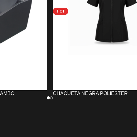
HOT
JAMBO
CHAQUETA NEGRA POLIESTER
PELUQUERÍA/ESTÉTICA UNIKA
27,14
€
-
51,56
€
TO
SELECCIONAR OPCIONES
s JAMBO
combina
La
Chaqueta NEGRA POLIESTER
tencia y diseño