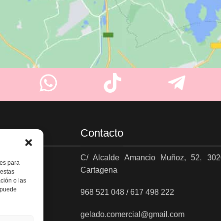
Contacto
C/ Alcalde Amancio Muñoz, 52, 302
ies para
Cartagena
 estas
es
ción o las
, puede
968 521 048 / 617 498 222
gelado.comercial@gmail.com