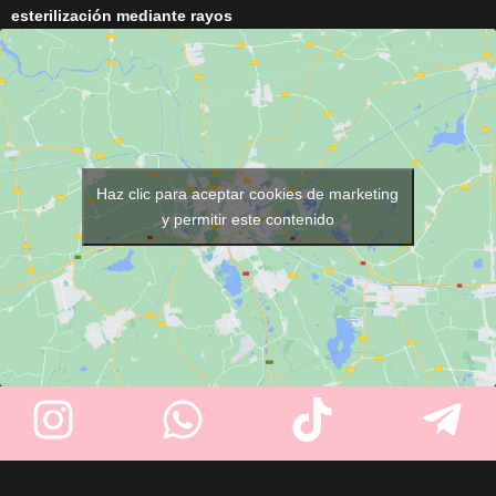
esterilización mediante rayos
Fabricada en
metal ligero
,
UV
para mantener las toallas
cuenta con
filo de 33 mm
, es
listas para cada servicio. Con
ergonómica, resistente
y
16 litros de capacidad
,
viene
lista para usar con
espacio para
hasta 8 toallas
y
cuchilla incluida
. Ideal para
una resistente estructura de
barberos y peluqueros
.
acero inoxidable
, es perfecto
para peluquerías, barberías,
Haz clic para aceptar cookies de marketing
spas y centros de estética.
y permitir este contenido