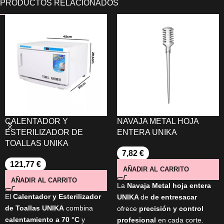
CALENTADOR Y
NAVAJA METAL HOJA
ESTERILIZADOR DE
ENTERA UNIKA
TOALLAS UNIKA
7,82
€
121,77
€
AÑADIR AL CARRITO
AÑADIR AL CARRITO
La
Navaja Metal hoja entera
El
Calentador y Esterilizador
UNIKA
de
de entresacar
de Toallas UNIKA
combina
ofrece
precisión y control
calentamiento a 70 °C
y
profesional
en cada corte.