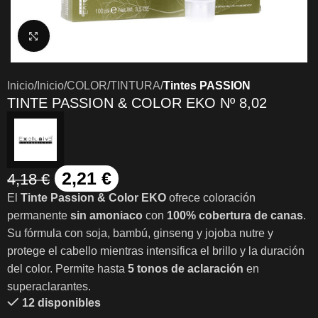
Clic para ampliar
Inicio
Inicio
COLOR
TINTURA
Tintes PASSION
TINTE PASSION & COLOR EKO Nº 8,02
2,21
€
4,18
€
El
Tinte Passion & Color EKO
ofrece coloración
permanente
sin amoniaco
con
100% cobertura de canas
.
Su fórmula con soja, bambú, ginseng y jojoba nutre y
protege el cabello mientras intensifica el brillo y la duración
del color. Permite hasta
5 tonos de aclaración
en
superaclarantes.
12 disponibles