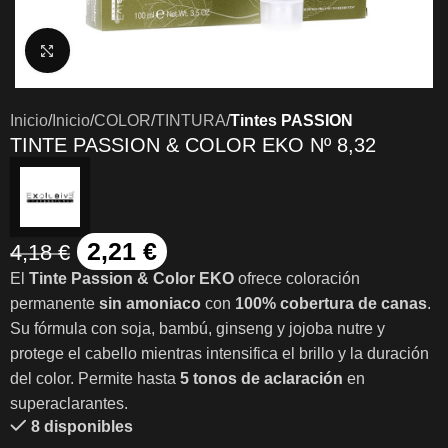
Clic para ampliar
Inicio
Inicio
COLOR
TINTURA
Tintes PASSION
TINTE PASSION & COLOR EKO Nº 8,32
2,21
€
4,18
€
El
Tinte Passion & Color EKO
ofrece coloración
permanente
sin amoniaco
con
100% cobertura de canas
.
Su fórmula con soja, bambú, ginseng y jojoba nutre y
protege el cabello mientras intensifica el brillo y la duración
del color. Permite hasta
5 tonos de aclaración
en
superaclarantes.
8 disponibles