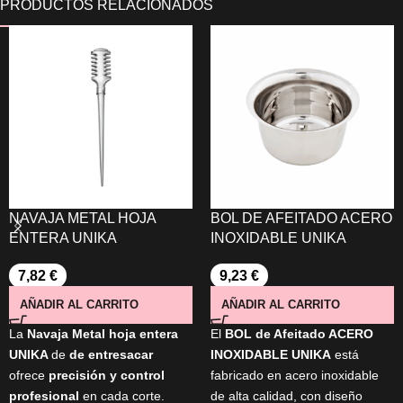
NAVAJA METAL HOJA
BOL DE AFEITADO ACERO
ENTERA UNIKA
INOXIDABLE UNIKA
7,82
€
9,23
€
AÑADIR AL CARRITO
AÑADIR AL CARRITO
La
Navaja Metal hoja entera
El
BOL de Afeitado ACERO
UNIKA
de
de entresacar
INOXIDABLE UNIKA
está
ofrece
precisión y control
fabricado en acero inoxidable
profesional
en cada corte.
de alta calidad, con diseño