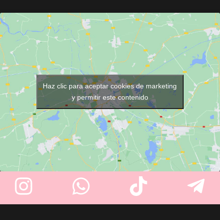
Fabricada en
metal ligero
,
ergonómico y tamaño ideal
cuenta con
filo de 33 mm
, es
para generar una espuma rica
ergonómica, resistente
y
y cremosa. Elegante, resistente
viene
lista para usar con
y práctico, es perfecto para
cuchilla incluida
. Ideal para
mejorar tu experiencia de
barberos y peluqueros
.
afeitado diario.
Haz clic para aceptar cookies de marketing
y permitir este contenido