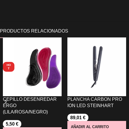
HO
T
CEPILLO DESENREDAR
PLANCHA CARBON PRO
ERGO
ION LED STEINHART
(LILA/ROSA/NEGRO)
89,01
€
5,50
€
AÑADIR AL CARRITO