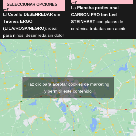
SELECCIONAR OPCIONES
La
Plancha profesional
El
Cepillo DESENREDAR sin
CARBON PRO Ion Led
Tirones ERGO
STEINHART
con placas de
(LILA/ROSA/NEGRO)
: ideal
cerámica tratadas con aceite
para niños, desenreda sin dolor
de argán, macadamia y
ni rotura. Diseño ergonómico y
keratina para un acabado
suave para un peinado cómodo
brillante y sin frizz.
y eficaz.
Calentamiento rápido,
temperatura ajustable entre
150 °C y 230 °C. Cable
profesional de 3 m con giro
Haz clic para aceptar cookies de marketing
360° y apagado automático.
y permitir este contenido
Incluye: 2 pinzas, peine
acoplador, protector térmico de
50 ml y neceser térmico de
regalo.