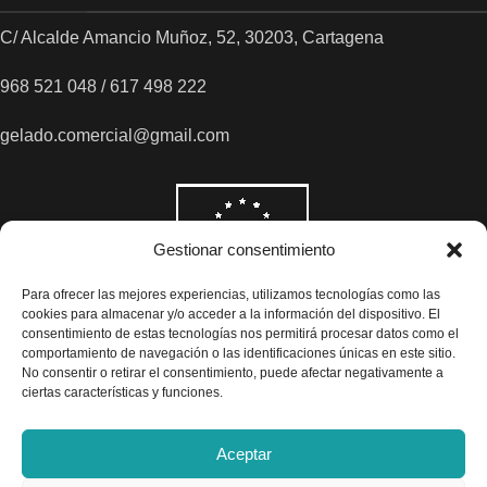
C/ Alcalde Amancio Muñoz, 52, 30203, Cartagena
968 521 048 / 617 498 222
gelado.comercial@gmail.com
Gestionar consentimiento
Para ofrecer las mejores experiencias, utilizamos tecnologías como las
cookies para almacenar y/o acceder a la información del dispositivo. El
consentimiento de estas tecnologías nos permitirá procesar datos como el
comportamiento de navegación o las identificaciones únicas en este sitio.
No consentir o retirar el consentimiento, puede afectar negativamente a
ciertas características y funciones.
Aceptar