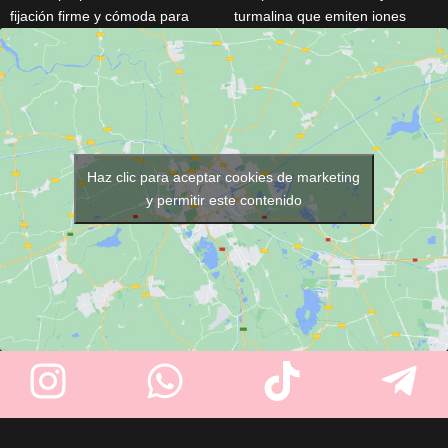
fijación firme y cómoda para
turmalina que emiten iones
extensiones y pelucas.
negativos para un cabello más
Fabricados en
metal con parte
brillante y sin frizz. Alcanza
trasera de silicona
, incorporan
230ºC rápidamente y permite
un
peine de 9 dientes
que
alisar, rizar u ondular con
mejora el agarre sin dañar el
facilidad. Protección por rayos
cabello. Disponibles en
negro,
infrarrojos para cuidar la fibra
marrón y rubio.
capilar. Barril redondeado y
Haz clic para aceptar cookies de marketing
cable profesional giratorio de 3
y permitir este contenido
metros. Desconexión
automática y placas resistentes
a químicos. Ideal para uso
profesional o doméstico,
incluso con tratamientos
capilares. Incluye doble voltaje
para viajar sin preocupaciones.