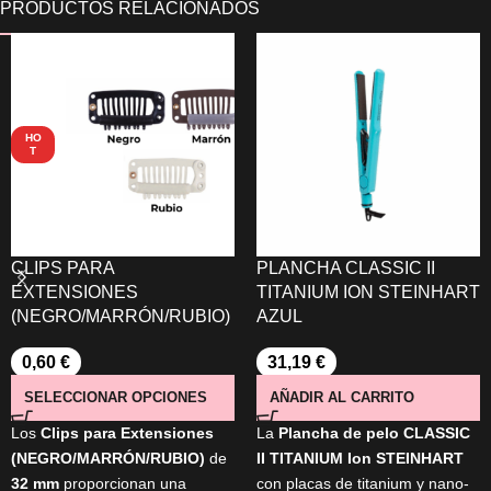
HO
T
CLIPS PARA
PLANCHA CLASSIC II
EXTENSIONES
TITANIUM ION STEINHART
(NEGRO/MARRÓN/RUBIO)
AZUL
0,60
€
31,19
€
SELECCIONAR OPCIONES
AÑADIR AL CARRITO
Los
Clips para Extensiones
La
Plancha de pelo CLASSIC
(NEGRO/MARRÓN/RUBIO)
de
II TITANIUM Ion STEINHART
32 mm
proporcionan una
con placas de titanium y nano-