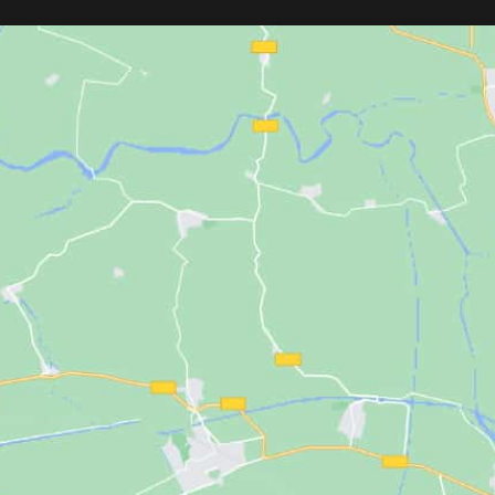
Proporciona una su
de silicona
, incorporan un
peine de 9
segura de la cuchil
dientes
que mejora el agarre sin dañar
Compatible con la
el cabello. Disponibles en
negro,
navajeros profesio
marrón y rubio.