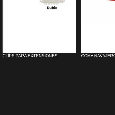
CLIPS PARA EXTENSIONES
GOMA NAVAJERO
(NEGRO/MARRÓN/RUBIO)
4,54
€
0,60
€
AÑADIR AL CARRI
SELECCIONAR OPCIONES
La
GOMA de Navaj
Los
Clips para Extensiones
UNIKA
para navaj
(NEGRO/MARRÓN/RUBIO)
de
32 mm
caucho rojo de alta
proporcionan una fijación firme y
Apta para el afeita
cómoda para extensiones y pelucas.
al uso y a la hume
Fabricados en
metal con parte trasera