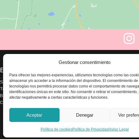
Gestionar consentimiento
Enlaces
Legal
Para ofrecer las mejores experiencias, utilizamos tecnologías como las cook
almacenar y/o acceder a la información del dispositivo. El consentimiento de
Sobre nosotros
Aviso legal
tecnologías nos permitirá procesar datos como el comportamiento de navega
Tienda
Política de privacidad
identificaciones únicas en este sitio. No consentir o retirar el consentimiento
Blog
Términos y condicion
afectar negativamente a ciertas características y funciones.
Contacte con nosotros
Envío y devoluciones
Accesibilidad
Aceptar
Denegar
Ver prefe
Política de cookies
Política de cookies
Política de Privacidad
Aviso Legal