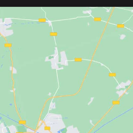
jeción firme y
temperatura máxima en segundos y
la.
permite ajustar el calor entre 150ºC y
 mayoría de
230ºC. Tecnología de calor infrarrojo
nales.
que cuida la fibra capilar desde el
interior. Desconexión automática tras
50 minutos de inactividad. Cable
giratorio de 3 metros con giro de 360°.
Placas basculantes de 90x24 mm y
doble voltaje para viajes. Ideal para
todo tipo de cabello y uso profesional 
doméstico.