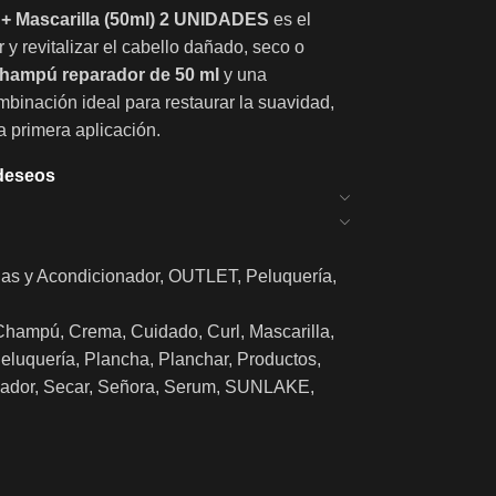
 Mascarilla (50ml) 2 UNIDADES
es el
r y revitalizar el cabello dañado, seco o
hampú reparador de 50 ml
y una
mbinación ideal para restaurar la suavidad,
la primera aplicación.
 deseos
las y Acondicionador
,
OUTLET
,
Peluquería
,
Champú
,
Crema
,
Cuidado
,
Curl
,
Mascarilla
,
eluquería
,
Plancha
,
Planchar
,
Productos
,
ador
,
Secar
,
Señora
,
Serum
,
SUNLAKE
,