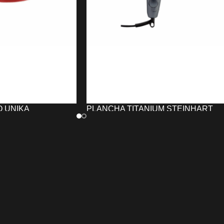
 UNIKA
PLANCHA TITANIUM STEINHART
40,24
€
TO
AÑADIR AL CARRITO
ero para repuesto
La
P
lancha de pelo Profesional
ero, fabricada en
TITANIUM STEINHART
con placas d
 calidad.
titanium y nano-turmalina que emiten
do clásico, resistente
iones negativos para reducir el frizz y
dad.
proteger el color del cabello. Alcanza l