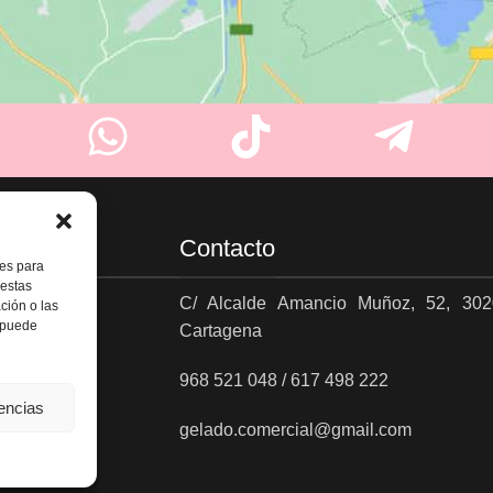
Contacto
ies para
 estas
C/ Alcalde Amancio Muñoz, 52, 302
ción o las
, puede
Cartagena
es
968 521 048 / 617 498 222
rencias
gelado.comercial@gmail.com