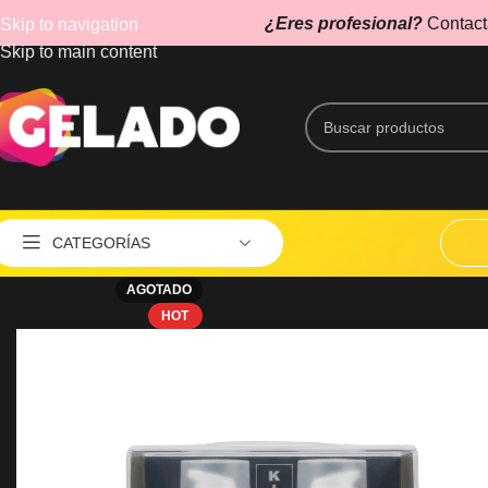
¿Eres profesional?
Contact
Skip to navigation
Skip to main content
CATEGORÍAS
AGOTADO
Aspiradores
HOT
Caletador de Toallas
Cepillos Eléctricos
Esterilizadores
Estética
Lupas y Lámparas UV
AG
MÁQUINAS DE CORTE