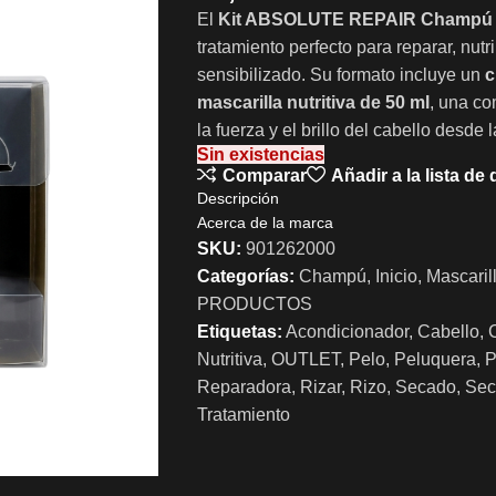
El
Kit ABSOLUTE REPAIR Champú +
tratamiento perfecto para reparar, nutri
sensibilizado. Su formato incluye un
c
mascarilla nutritiva de 50 ml
, una co
la fuerza y el brillo del cabello desde 
Sin existencias
Comparar
Añadir a la lista de
Descripción
Acerca de la marca
SKU:
901262000
Categorías:
Champú
,
Inicio
,
Mascaril
PRODUCTOS
Etiquetas:
Acondicionador
,
Cabello
,
Nutritiva
,
OUTLET
,
Pelo
,
Peluquera
,
P
Reparadora
,
Rizar
,
Rizo
,
Secado
,
Sec
Tratamiento