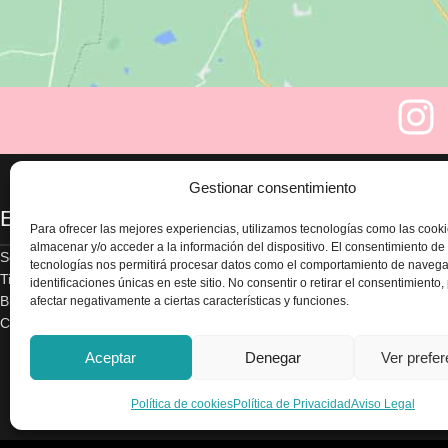
Gestionar consentimiento
Enlaces
Legal
Para ofrecer las mejores experiencias, utilizamos tecnologías como las cook
almacenar y/o acceder a la información del dispositivo. El consentimiento de
Sobre nosotros
Aviso legal
tecnologías nos permitirá procesar datos como el comportamiento de navega
Tienda
Política de privacidad
identificaciones únicas en este sitio. No consentir o retirar el consentimiento
Blog
Términos y condicion
afectar negativamente a ciertas características y funciones.
Contacte con nosotros
Envío y devoluciones
Accesibilidad
Aceptar
Denegar
Ver prefe
Política de cookies
Política de cookies
Política de Privacidad
Aviso Legal