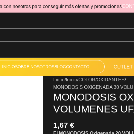
CON
a con nosotros para conseguir más ofertas y promociones
INICIO
SOBRE NOSOTROS
BLOG
CONTACTO
OUTLET
Inicio
Inicio
COLOR
OXIDANTES
MONODOSIS OXIGENADA 30 VOLU
MONODOSIS OX
VOLUMENES UFA
1,67
€
El MONODOSIS Oxigenada 20 VOL