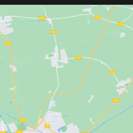
rápidamente y permite alisar, rizar u
t para el cliente y
ondular con facilidad. Protección por
o para el profesional.
rayos infrarrojos para cuidar la fibra
ña y personalizable
capilar. Barril redondeado y cable
it relax y grifería
profesional giratorio de 3 metros.
Desconexión automática y placas
resistentes a químicos. Ideal para uso
profesional o doméstico, incluso con
tratamientos capilares. Incluye doble
voltaje para viajar sin preocupaciones.