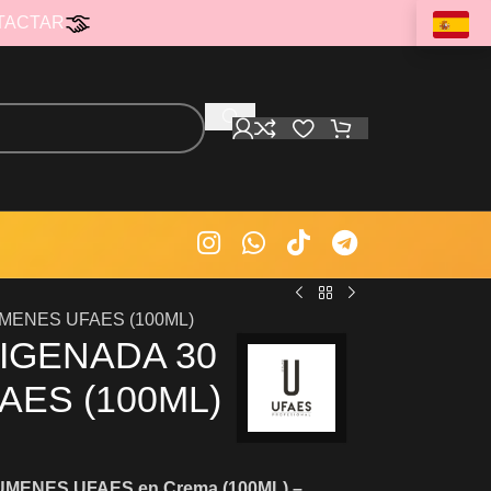
TACTAR
MENES UFAES (100ML)
IGENADA 30
ES (100ML)
UMENES UFAES en Crema (100ML) –