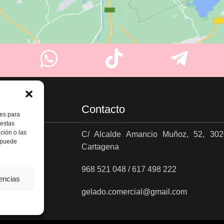
Contacto
ies para
 estas
ción o las
C/ Alcalde Amancio Muñoz, 52, 302
, puede
Cartagena
es
968 521 048 / 617 498 222
rencias
gelado.comercial@gmail.com