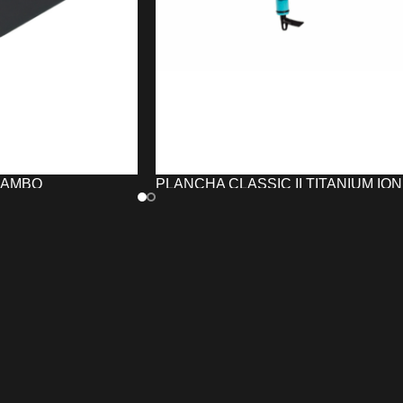
JAMBO
PLANCHA CLASSIC II TITANIUM ION
STEINHART AZUL
31,19
€
TO
AÑADIR AL CARRITO
s JAMBO
combina
La
Plancha de pelo CLASSIC II
tencia y diseño
TITANIUM Ion STEINHART
con placa
frecer un lavado
de titanium y nano-turmalina que
. Incorpora asiento
emiten iones negativos para un cabell
lana profunda
más brillante y sin frizz. Alcanza 230ºC
mera de aluminio,