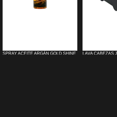
SPRAY ACEITE ARGÁN GOLD SHINE
LAVA CABEZAS 
UNIKA
647,35
€
13,88
€
AÑADIR AL CARRI
AÑADIR AL CARRITO
El
Lava Cabeza
El
Spray Aceite Argán Gold Shine
ergonomía, resis
UNIKA
nutre, hidrata y aporta un brillo
profesional
para o
natural al cabello sin dejar residuos
cómodo y eficiente
grasos. Su fórmula con
aceite de argán
ergonómico, porce
controla el encrespamiento, facilita el
basculante y enci