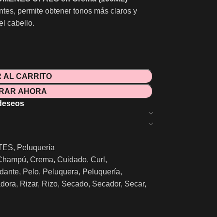
tes, permite obtener tonos más claros y
l cabello.
 AL CARRITO
RAR AHORA
 deseos
TES
,
Peluquería
Champú
,
Crema
,
Cuidado
,
Curl
,
dante
,
Pelo
,
Peluquera
,
Peluquería
,
dora
,
Rizar
,
Rizo
,
Secado
,
Secador
,
Secar
,