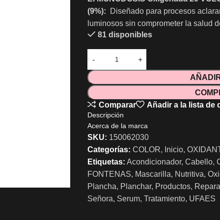
(9%):
Diseñado para procesos aclaran
luminosos sin comprometer la salud de
81 disponibles
AÑADIR
COMP
Comparar
Añadir a la lista de
Descripción
Acerca de la marca
SKU:
150062030
Categorías:
COLOR
,
Inicio
,
OXIDAN
Etiquetas:
Acondicionador
,
Cabello
,
FONTENAS
,
Mascarilla
,
Nutritiva
,
Oxi
Plancha
,
Planchar
,
Productos
,
Repara
Señora
,
Serum
,
Tratamiento
,
UFAES