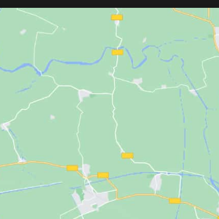
peinado y deja la melena más suave,
garantizando confor
sedosa y con un aspecto saludable.
facilidad de trabaj
Fabricado en Espa
con opciones como k
antidrop.